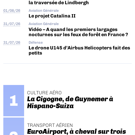
la traversée de Lindbergh
01/08/26
Aviation Générale
Le projet Catalina II
31/07/26
Aviation Générale
Vidéo – A quand les premiers largages
nocturnes sur les feux de forêt en France ?
31/07/26
Défense
Le drone U145 d’Airbus Helicopters fait des
petits
CULTURE AÉRO
La Cigogne, de Guynemer à
Hispano-Suiza
TRANSPORT AÉRIEN
EuroAirport, à cheval sur trois