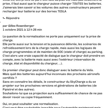
prise, il faut aussi que le chargeur puisse charger TOUTES les batteries.
J’aimerais bien savoir si les voitures des autres constructeurs peuvent
recharger leur batterie sur des bornes TESLA
⮑
Répondre
par
Gilles Rosenberger
1 octobre 2021 à 12 h 26 min
La question de la normalisation ne porte pas uniquement sur la prise de
charge.
Elle porte aussi sur la tension et la puissance délivrée, les scénarios de
refroidissement lors de la charge rapide, mais aussi les logiques de
charge programmées et de maintien de SOC (state of charge) au parking.
C’est alors une vraie capacité de dialogue que le chargeur doit prendre en
compte, avec la batterie mais aussi avec l’extérieur (réservation de
charge, état et disponibilité du chargeur, …).
Ce premier chargeur peut donc dialoguer avec la batterie du Velis.
Mais quid des batteries aujourd’hui inconnues des prochains aéronefs
certifiés ?
Sans en connaitre les détails, le constructeur du SkyCharge a du se
projeter sur les prochaines versions et générations de batteries (de
Pipistrel et des autres).
Souhaitons-lui que sa projection aura suffisamment de chance de ne pas
devoir revoir sa copie fréquemment.
Oui, on peut souhaiter une normalisation.
C’est peut-être souhaitable/possible pour l’automobile maintenant mais