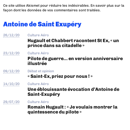
Ce site utilise Akismet pour réduire les indésirables.
En savoir plus sur la
façon dont les données de vos commentaires sont traitées
.
Antoine de Saint Exupéry
26/12/20
Culture Aéro
Hugault et Chabbert racontent St Ex, « un
prince dans sa citadelle »
23/12/20
Culture Aéro
Pilote de guerre… en version anniversaire
illustrée
09/12/20
Débat et opinion
« Saint-Ex, priez pour nous ! »
14/10/20
Culture Aéro
Une éblouissante évocation d’Antoine de
Saint-Exupéry
29/07/20
Culture Aéro
Romain Hugault : « Je voulais montrer la
quintessence du pilote »