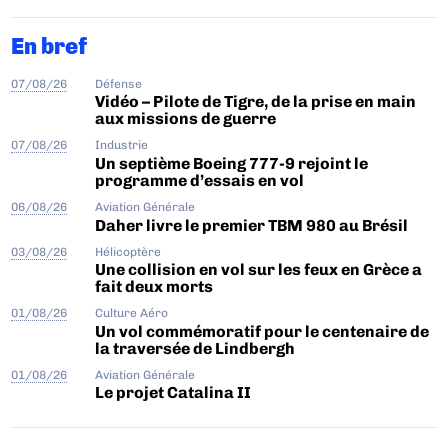
En bref
07/08/26
Défense
Vidéo – Pilote de Tigre, de la prise en main
aux missions de guerre
07/08/26
Industrie
Un septième Boeing 777-9 rejoint le
programme d’essais en vol
06/08/26
Aviation Générale
Daher livre le premier TBM 980 au Brésil
03/08/26
Hélicoptère
Une collision en vol sur les feux en Grèce a
fait deux morts
01/08/26
Culture Aéro
Un vol commémoratif pour le centenaire de
la traversée de Lindbergh
01/08/26
Aviation Générale
Le projet Catalina II