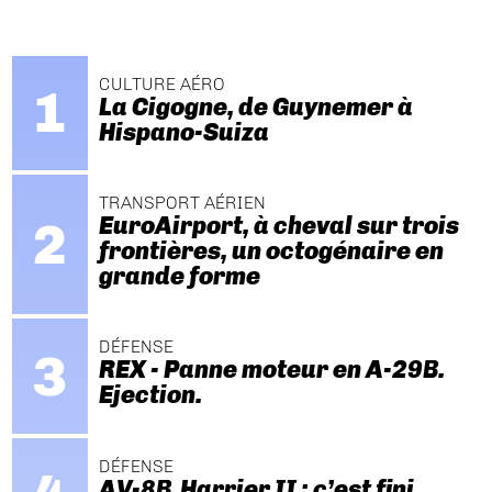
CULTURE AÉRO
La Cigogne, de Guynemer à
Hispano-Suiza
TRANSPORT AÉRIEN
EuroAirport, à cheval sur trois
frontières, un octogénaire en
grande forme
DÉFENSE
REX - Panne moteur en A-29B.
Ejection.
DÉFENSE
AV-8B Harrier II : c’est fini