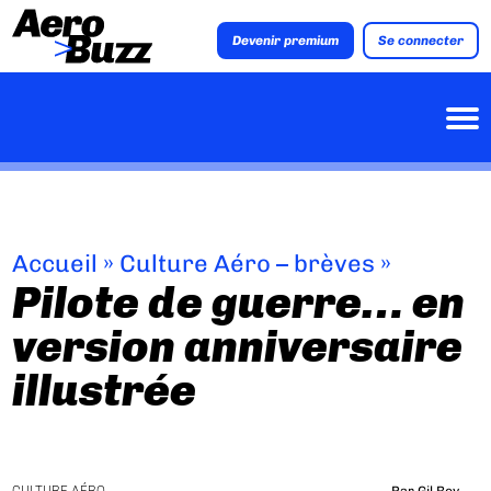
Devenir premium
Se connecter
Accueil
»
Culture Aéro – brèves
»
Pilote de guerre… en
version anniversaire
illustrée