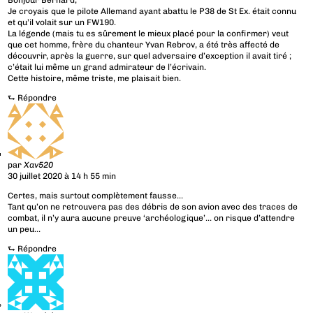
Bonjour Bernard,
Je croyais que le pilote Allemand ayant abattu le P38 de St Ex. était connu
et qu’il volait sur un FW190.
La légende (mais tu es sûrement le mieux placé pour la confirmer) veut
que cet homme, frère du chanteur Yvan Rebrov, a été très affecté de
découvrir, après la guerre, sur quel adversaire d’exception il avait tiré ;
c’était lui même un grand admirateur de l’écrivain.
Cette histoire, même triste, me plaisait bien.
⮑
Répondre
par
Xav520
30 juillet 2020 à 14 h 55 min
Certes, mais surtout complètement fausse…
Tant qu’on ne retrouvera pas des débris de son avion avec des traces de
combat, il n’y aura aucune preuve ‘archéologique’… on risque d’attendre
un peu…
⮑
Répondre