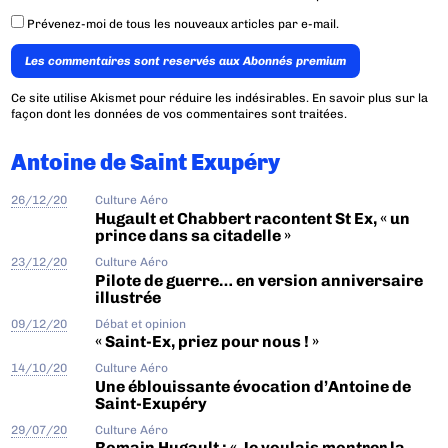
Prévenez-moi de tous les nouveaux articles par e-mail.
Les commentaires sont reservés aux Abonnés premium
Ce site utilise Akismet pour réduire les indésirables.
En savoir plus sur la
façon dont les données de vos commentaires sont traitées
.
Antoine de Saint Exupéry
26/12/20
Culture Aéro
Hugault et Chabbert racontent St Ex, « un
prince dans sa citadelle »
23/12/20
Culture Aéro
Pilote de guerre… en version anniversaire
illustrée
09/12/20
Débat et opinion
« Saint-Ex, priez pour nous ! »
14/10/20
Culture Aéro
Une éblouissante évocation d’Antoine de
Saint-Exupéry
29/07/20
Culture Aéro
Romain Hugault : « Je voulais montrer la