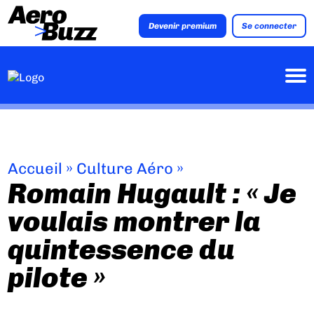
Devenir premium
Se connecter
Accueil
»
Culture Aéro
»
Romain Hugault : « Je
voulais montrer la
quintessence du
pilote »