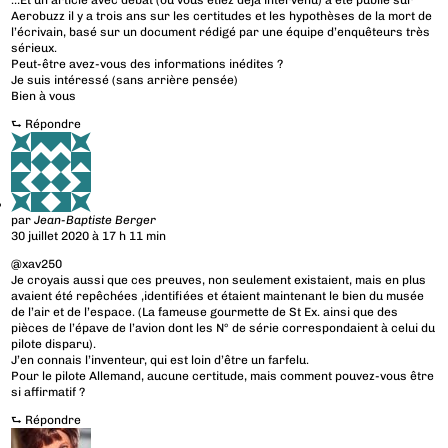
…Et un article avec débat (où vous étiez déjà intervenu) a été publié sur
Aerobuzz il y a trois ans sur les certitudes et les hypothèses de la mort de
l’écrivain, basé sur un document rédigé par une équipe d’enquêteurs très
sérieux.
Peut-être avez-vous des informations inédites ?
Je suis intéressé (sans arrière pensée)
Bien à vous
⮑
Répondre
par
Jean-Baptiste Berger
30 juillet 2020 à 17 h 11 min
@xav250
Je croyais aussi que ces preuves, non seulement existaient, mais en plus
avaient été repêchées ,identifiées et étaient maintenant le bien du musée
de l’air et de l’espace. (La fameuse gourmette de St Ex. ainsi que des
pièces de l’épave de l’avion dont les N° de série correspondaient à celui du
pilote disparu).
J’en connais l’inventeur, qui est loin d’être un farfelu.
Pour le pilote Allemand, aucune certitude, mais comment pouvez-vous être
si affirmatif ?
⮑
Répondre