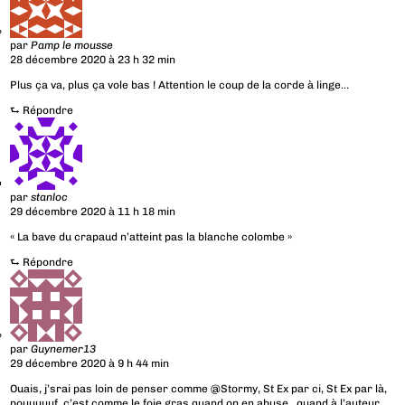
par
Pamp le mousse
28 décembre 2020 à 23 h 32 min
Plus ça va, plus ça vole bas ! Attention le coup de la corde à linge…
⮑
Répondre
par
stanloc
29 décembre 2020 à 11 h 18 min
« La bave du crapaud n’atteint pas la blanche colombe »
⮑
Répondre
par
Guynemer13
29 décembre 2020 à 9 h 44 min
Ouais, j’srai pas loin de penser comme @Stormy, St Ex par ci, St Ex par là,
pouuuuuf, c’est comme le foie gras quand on en abuse…quand à l’auteur,