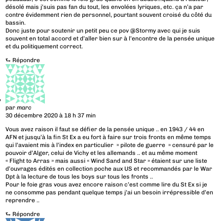
désolé mais j’suis pas fan du tout, les envolées lyriques, etc. ça n’a par
contre évidemment rien de personnel, pourtant souvent croisé du côté du
bassin.
Donc juste pour soutenir un petit peu ce pov @Stormy avec qui je suis
souvent en total accord et d’aller bien sur à l’encontre de la pensée unique
et du politiquement correct.
⮑
Répondre
par
marc
30 décembre 2020 à 18 h 37 min
Vous avez raison il faut se défier de la pensée unique .. en 1943 / 44 en
AFN et jusqu’à la fin St Ex a eu fort à faire sur trois fronts en même temps
qui l’avaient mis à l’index en particulier » pilote de guerre » censuré par le
pouvoir d’Alger, celui de Vichy et les allemands .. et au même moment
« Flight to Arras » mais aussi « Wind Sand and Star » étaient sur une liste
d’ouvrages édités en collection poche aux US et recommandés par le War
Dpt à la lecture de tous les boys sur tous les fronts ..
Pour le foie gras vous avez encore raison c’est comme lire du St Ex si je
ne consomme pas pendant quelque temps j’ai un besoin irrépressible d’en
reprendre ..
⮑
Répondre