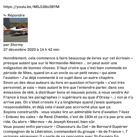
https://youtu.be/M0J188s5BYM
⮑
Répondre
par
Stormy
27 décembre 2020 à 14 h 42 min
Honnêtement, cela commence à faire beaucoup de livres sur cet écrivain –
presque autant que sur le Normandie-Niémen … on peut avoir une
indigestion de bonnes choses. Il faut croire que c’est bien commode en
période de fêtes, quand on a un oncle ou un petit neveu « qui aime
l’aviation » J’ai déjà commenté à ce sujet dans un autre chapitre.
Sinon un des deux auteurs du livre en question m’horripile – c’est très
personnel, je sais – mais autant le lire que l’entendre parler, dans ses
émissions de télé, à distribuer bons et mauvais points, à nous vendre Air
France à tous les paragraphes (« supérieure au quai d’Orsay »…) non je n’y
arrive pas. On s’était croisés il y a longtemps quand j’avais quelques
responsabilités, et déjà cela n’avait pas accroché plus que ça.
Soyons constructifs : vous voulez lire un admirable livre d’aviation ? lisez
« Enlevez les cales » de René Chambe, c’est de 1934 et ça n’a pas pris une
ride. Ou alors « Mermoz » de Joseph Kessel, bien sûr.
Vous pouvez enfin parcourir « Chasseurs du Ciel » de Bernard Dupérier
(compagnon de la Libération, commandant du groupe « ile de France », 7
victoires aériennes) Il y parle de sa rencontre avec St-Exupéry fin