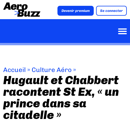
Devenir premium
Se connecter
Accueil
»
Culture Aéro
»
Hugault et Chabbert
racontent St Ex, « un
prince dans sa
citadelle »