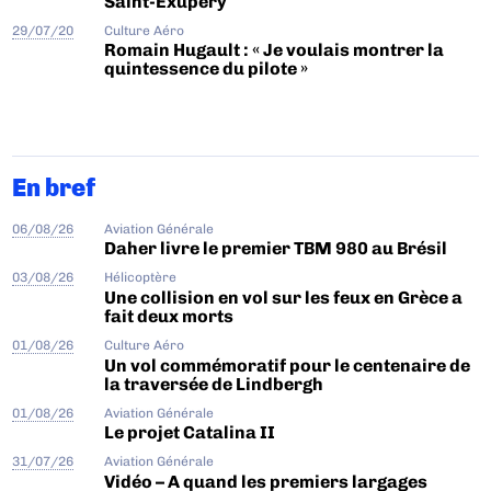
Saint-Exupéry
29/07/20
Culture Aéro
Romain Hugault : « Je voulais montrer la
quintessence du pilote »
En bref
06/08/26
Aviation Générale
Daher livre le premier TBM 980 au Brésil
03/08/26
Hélicoptère
Une collision en vol sur les feux en Grèce a
fait deux morts
01/08/26
Culture Aéro
Un vol commémoratif pour le centenaire de
la traversée de Lindbergh
01/08/26
Aviation Générale
Le projet Catalina II
31/07/26
Aviation Générale
Vidéo – A quand les premiers largages