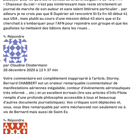
« Chasseur du ciel » n’est pas inintéressant mais reste strictement un
journal de marche de son auteur et sans talent littéraire particulier .. par
ailleurs je ne crois pas que B Dupérier ait rencontré St Ex fin 40 début 41
aux USA , mais plutôt au cours d’une mission début 43 alors que st Ex
cherchait à s’embarquer pour l’AFN pour rejoindre son groupe et que les
gaullistes lui mettaient des bâtons dans les roues ..
⮑
Répondre
par
Claudine Clostermann
28 décembre 2020 à 12 h 37 min
Votre commentaire est complétement inapproprié à l’article, Stormy.
Bernard CHABBERT est un orateur remarquable (commentateur de
manifestations aériennes inégalable, conteur d’événements aéronautiques
très informé … etc.) et un excellent écrivain (lire ses articles d’Info Pilote
remplis d’une profonde philosophie accessible à tous et beaucoup
d’autres documents journalistiques). Vos critiques sont déplacées et,
vous, vous êtes remarquable par votre méchanceté non seulement vis à
vis de Bernard mais aussi de Saint-Ex.
⮑
Répondre