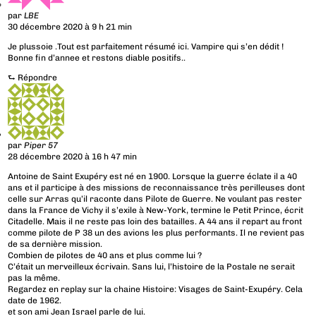
par
LBE
30 décembre 2020 à 9 h 21 min
Je plussoie .Tout est parfaitement résumé ici. Vampire qui s’en dédit !
Bonne fin d’annee et restons diable positifs..
⮑
Répondre
par
Piper 57
28 décembre 2020 à 16 h 47 min
Antoine de Saint Exupéry est né en 1900. Lorsque la guerre éclate il a 40
ans et il participe à des missions de reconnaissance très perilleuses dont
celle sur Arras qu’il raconte dans Pilote de Guerre. Ne voulant pas rester
dans la France de Vichy il s’exile à New-York, termine le Petit Prince, écrit
Citadelle. Mais il ne reste pas loin des batailles. A 44 ans il repart au front
comme pilote de P 38 un des avions les plus performants. Il ne revient pas
de sa dernière mission.
Combien de pilotes de 40 ans et plus comme lui ?
C’était un merveilleux écrivain. Sans lui, l’histoire de la Postale ne serait
pas la même.
Regardez en replay sur la chaine Histoire: Visages de Saint-Exupéry. Cela
date de 1962.
et son ami Jean Israel parle de lui.