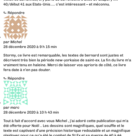
40/début 41 aux Etats-Unis….. c’est intéressant – et méconnu.
⮑
Répondre
par
Michel
28 décembre 2020 à 9 h 15 min
Stormy, ce livre est remarquable, les textes de bernard sont justes et
décrivent très bien la période new-yorkaise de saint-ex. La fin du livre m’a
vraiment tenu en haleine. Merci de laisser vos aprioris de côté, ce livre
fera date à n’en pas douter.
⮑
Répondre
par
marc
28 décembre 2020 à 10 h 43 min
Tout à fait d’accord avec vous Michel , j’ai adoré cette publication qui m’a
été offerte pour Noël .. Les dessins sont magnifiques, quel souffle et le
texte est captivant d’une précision historique redoutable et un magnifique
plaidoyer pour ce qu’a été le combat de St Ex et sa guerre de 40 à 44 ..