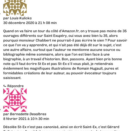
par
Louis Kulicka
30 décembre 2020 à 21 h 08 min
Quand on va faire un tour du côté d’Amazon.fr, on y trouve pas moins de 35
ouvrages différents sur Saint Exupéry, oui vous avez bien lu 35, alors
pourquoi monsieur Chabbert ne pourrait-il pas écrire le sien ? Pour savoir
ce que l’on va y apprendre, et qui n’ait pas été déjà dit sur le sujet, c’est
une autre affaire, surtout que l’auteur ne mentionne aucune source ou
bibliographie même sommaire, alors que l’on est bien face à une
biographie, à un travail d’historien. Bon, passons. Ayant bien pris bonne
note qu’il faut écrire St Ex et pas St-Ex s’il vous plait, je retiendrais
évidemment les magnifiques illustrations de Romain Hugault, pures et
formidables créations de leur auteur, au pouvoir évocateur toujours
saisissant.
⮑
Répondre
par
Bernadette Desalbres
8 février 2021 à 10 h 30 min
Désolée St-Ex n’est pas canonisé, ainsi on écrit Saint-Ex, c’est Gérard