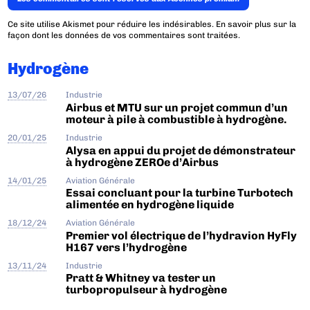
Ce site utilise Akismet pour réduire les indésirables.
En savoir plus sur la
façon dont les données de vos commentaires sont traitées
.
Hydrogène
13/07/26
Industrie
Airbus et MTU sur un projet commun d’un
moteur à pile à combustible à hydrogène.
20/01/25
Industrie
Alysa en appui du projet de démonstrateur
à hydrogène ZEROe d’Airbus
14/01/25
Aviation Générale
Essai concluant pour la turbine Turbotech
alimentée en hydrogène liquide
18/12/24
Aviation Générale
Premier vol électrique de l’hydravion HyFly
H167 vers l’hydrogène
13/11/24
Industrie
Pratt & Whitney va tester un
turbopropulseur à hydrogène