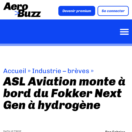
Devenir premium
Se connecter
Accueil
»
Industrie – brèves
»
ASL Aviation monte à
bord du Fokker Next
Gen à hydrogène