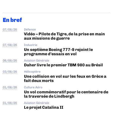
En bref
07/08/26
Défense
Vidéo – Pilote de Tigre, de la prise en main
aux missions de guerre
07/08/26
Industrie
Un septième Boeing 777-9 rejoint le
programme d’essais en vol
06/08/26
Aviation Générale
Daher livre le premier TBM 980 au Brésil
03/08/26
Hélicoptère
Une collision en vol sur les feux en Grèce a
fait deux morts
01/08/26
Culture Aéro
Un vol commémoratif pour le centenaire de
la traversée de Lindbergh
01/08/26
Aviation Générale
Le projet Catalina II