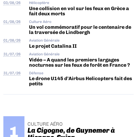
03/08/26
Hélicoptère
Une collision en vol sur les feux en Grèce a
fait deux morts
01/08/26
Culture Aéro
Un vol commémoratif pour le centenaire de
la traversée de Lindbergh
01/08/26
Aviation Générale
Le projet Catalina II
31/07/26
Aviation Générale
Vidéo – A quand les premiers largages
nocturnes sur les feux de forêt en France ?
31/07/26
Défense
Le drone U145 d’Airbus Helicopters fait des
petits
CULTURE AÉRO
La Cigogne, de Guynemer à