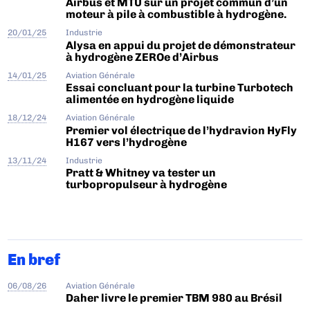
Airbus et MTU sur un projet commun d’un
moteur à pile à combustible à hydrogène.
20/01/25
Industrie
Alysa en appui du projet de démonstrateur
à hydrogène ZEROe d’Airbus
14/01/25
Aviation Générale
Essai concluant pour la turbine Turbotech
alimentée en hydrogène liquide
18/12/24
Aviation Générale
Premier vol électrique de l’hydravion HyFly
H167 vers l’hydrogène
13/11/24
Industrie
Pratt & Whitney va tester un
turbopropulseur à hydrogène
En bref
06/08/26
Aviation Générale
Daher livre le premier TBM 980 au Brésil