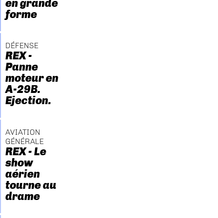
en grande
forme
DÉFENSE
REX -
Panne
moteur en
A-29B.
Ejection.
AVIATION
GÉNÉRALE
REX - Le
show
aérien
tourne au
drame