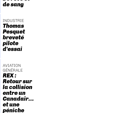
de sang
INDUSTRIE
Thomas
Pesquet
breveté
pilote
d'essai
AVIATION
GÉNÉRALE
REX :
Retour sur
la collision
entre un
Canadair…
et une
péniche