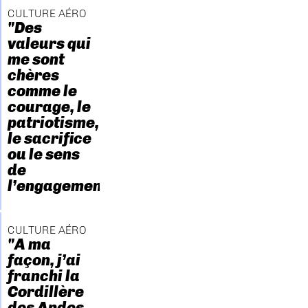
CULTURE AÉRO
"Des
valeurs qui
me sont
chères
comme le
courage, le
patriotisme,
le sacrifice
ou le sens
de
l’engagement."
CULTURE AÉRO
"A ma
façon, j’ai
franchi la
Cordillère
des Andes.