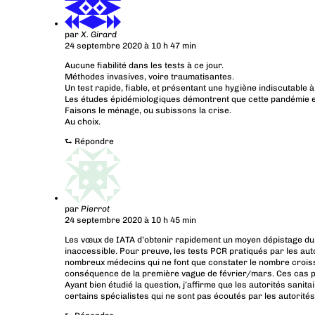
par
X. Girard
24 septembre 2020 à 10 h 47 min
Aucune fiabilité dans les tests à ce jour.
Méthodes invasives, voire traumatisantes.
Un test rapide, fiable, et présentant une hygiène indiscutable
Les études épidémiologiques démontrent que cette pandémie es
Faisons le ménage, ou subissons la crise.
Au choix.
⮑
Répondre
par
Pierrot
24 septembre 2020 à 10 h 45 min
Les vœux de IATA d’obtenir rapidement un moyen dépistage du cov
inaccessible. Pour preuve, les tests PCR pratiqués par les auto
nombreux médecins qui ne font que constater le nombre croissan
conséquence de la première vague de février/mars. Ces cas po
Ayant bien étudié la question, j’affirme que les autorités sanit
certains spécialistes qui ne sont pas écoutés par les autorités