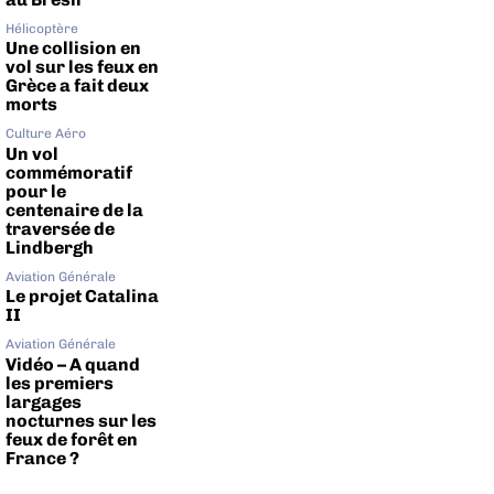
Hélicoptère
Une collision en
vol sur les feux en
Grèce a fait deux
morts
Culture Aéro
Un vol
commémoratif
pour le
centenaire de la
traversée de
Lindbergh
Aviation Générale
Le projet Catalina
II
Aviation Générale
Vidéo – A quand
les premiers
largages
nocturnes sur les
feux de forêt en
France ?