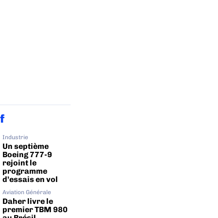
f
Industrie
Un septième
Boeing 777-9
rejoint le
programme
d’essais en vol
Aviation Générale
Daher livre le
premier TBM 980
au Brésil