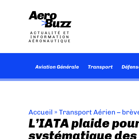
ACTUALITÉ ET
INFORMATION
AÉRONAUTIQUE
Aviation Générale
Transport
Défens
Accueil
»
Transport Aérien – brèv
L’IATA plaide pou
systématique des