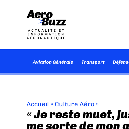
ACTUALITÉ ET
INFORMATION
AÉRONAUTIQUE
Aviation Générale
Transport
Défens
Accueil
»
Culture Aéro
»
« Je reste muet, j
me sorte de mon 