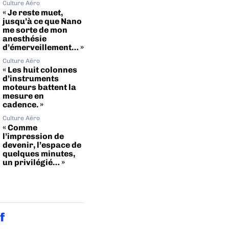
Culture Aéro
« Je reste muet,
jusqu’à ce que Nano
me sorte de mon
anesthésie
d’émerveillement… »
Culture Aéro
« Les huit colonnes
d’instruments
moteurs battent la
mesure en
cadence. »
Culture Aéro
« Comme
l’impression de
devenir, l’espace de
quelques minutes,
un privilégié… »
f