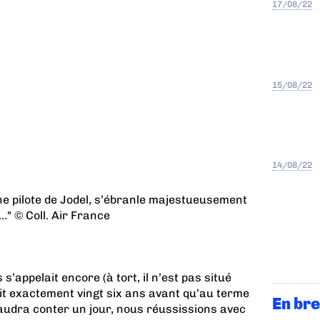
17/08/22
15/08/22
14/08/22
ne pilote de Jodel, s’ébranle majestueusement
" © Coll. Air France
 s’appelait encore (à tort, il n’est pas situé
it exactement vingt six ans avant qu’au terme
En bre
audra conter un jour, nous réussissions avec