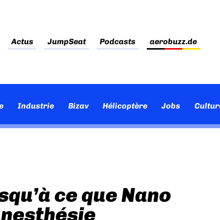
Actus
JumpSeat
Podcasts
aerobuzz.de
e
Industrie
Bizav
Hélicoptère
Jobs
Cultur
usqu’à ce que Nano
anesthésie