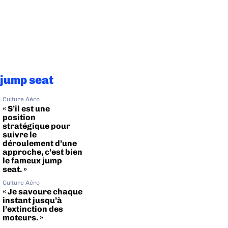
 jump seat
Culture Aéro
« S’il est une
position
stratégique pour
suivre le
déroulement d’une
approche, c’est bien
le fameux jump
seat. »
Culture Aéro
« Je savoure chaque
instant jusqu’à
l’extinction des
moteurs. »