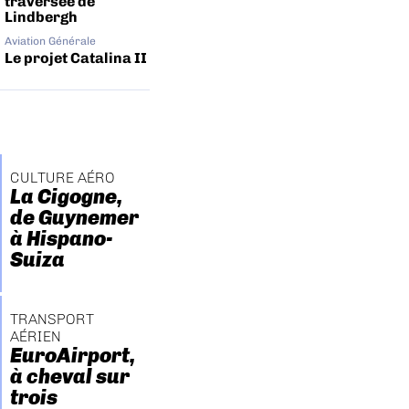
traversée de
Lindbergh
Aviation Générale
Le projet Catalina II
CULTURE AÉRO
La Cigogne,
de Guynemer
à Hispano-
Suiza
TRANSPORT
AÉRIEN
EuroAirport,
à cheval sur
trois