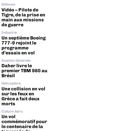
Défense
Vidéo – Pilote de
Tigre, de la prise en
main aux missions
de guerre
Industrie
Un septième Boeing
777-9 rejoint le
programme
d’essais en vol
Aviation Générale
Daher livre le
premier TBM 980 au
Brésil
Hélicoptère
Une collision en vol
sur les feux en
Grèce a fait deux
morts
Culture Aéro
Un vol
commémoratif pour
le centenaire de la