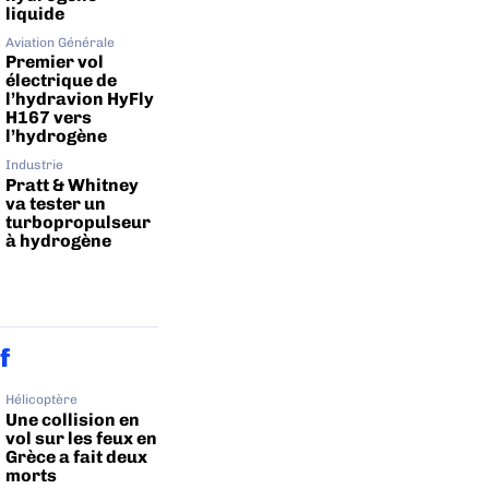
liquide
Aviation Générale
Premier vol
électrique de
l’hydravion HyFly
H167 vers
l’hydrogène
Industrie
Pratt & Whitney
va tester un
turbopropulseur
à hydrogène
f
Hélicoptère
Une collision en
vol sur les feux en
Grèce a fait deux
morts