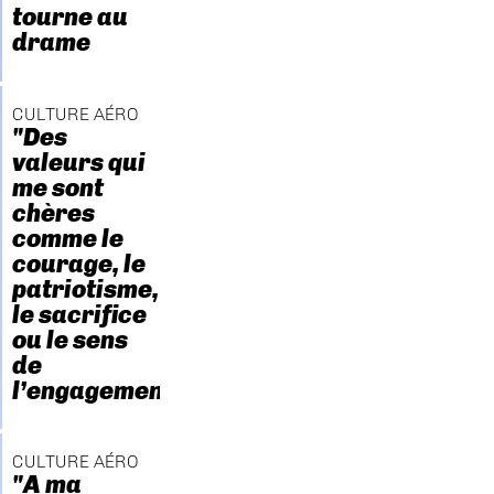
tourne au
drame
CULTURE AÉRO
"Des
valeurs qui
me sont
chères
comme le
courage, le
patriotisme,
le sacrifice
ou le sens
de
l’engagement."
CULTURE AÉRO
"A ma