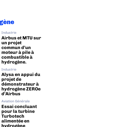
gène
Industrie
Airbus et MTU sur
un projet
commun d’un
moteur à pile à
combustible à
hydrogène.
Industrie
Alysa en appui du
projet de
démonstrateur à
hydrogène ZEROe
d’Airbus
Aviation Générale
Essai concluant
pour la turbine
Turbotech
alimentée en
hydrogène