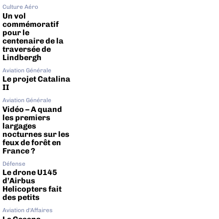
Culture Aéro
Un vol
commémoratif
pour le
centenaire de la
traversée de
Lindbergh
Aviation Générale
Le projet Catalina
II
Aviation Générale
Vidéo – A quand
les premiers
largages
nocturnes sur les
feux de forêt en
France ?
Défense
Le drone U145
d’Airbus
Helicopters fait
des petits
Aviation d'Affaires