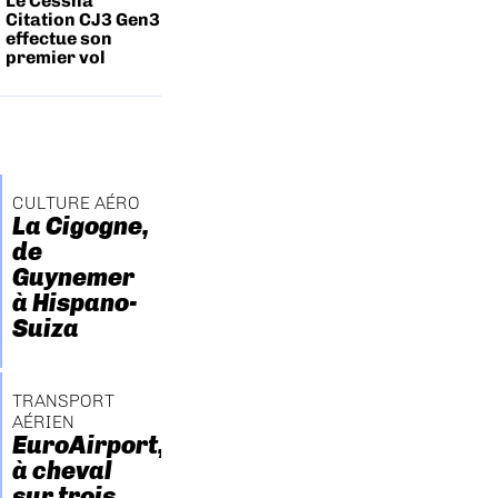
Le Cessna
Citation CJ3 Gen3
effectue son
premier vol
CULTURE AÉRO
La Cigogne,
de
Guynemer
à Hispano-
Suiza
TRANSPORT
AÉRIEN
EuroAirport,
à cheval
sur trois