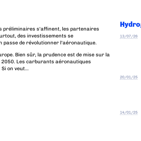
Hydro
es préliminaires s'affinent, les partenaires
surtout, des investissements se
13/07/26
n passe de révolutionner l'aéronautique.
urope. Bien sûr, la prudence est de mise sur la
n 2050. Les carburants aéronautiques
Si on veut...
20/01/25
14/01/25