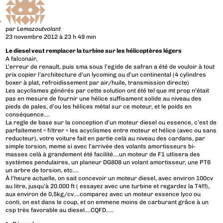
par
Lemazoutvolant
23 novembre 2012 à 23 h 49 min
Le diesel veut remplacer la turbine sur les hélicoptères légers
A falconair,
L’erreur de renault, puis sma sous l’egide de safran a été de vouloir à tout
prix copier l’architecture d’un lycoming ou d’un continental (4 cylindres
boxer à plat, refroidissement par air/huile, transmission directe)
Les acyclismes générés par cette solution ont été tel que mt prop n’était
pas en mesure de fournir une hélice suffisament solide au niveau des
pieds de pales, d’ou les hélices métal sur ce moteur, et le poids en
conséquence….
La regle de base sur la conception d’un moteur diesel ou essence, c’est de
parfaitement « filtrer » les acyclismes entre moteur et hélice (avec ou sans
reducteur), votre voiture fait en partie celà au niveau des cardans, par
simple torsion, meme si avec l’arrivée des volants amortisseurs bi-
masses celà à grandement été facilité….un moteur de F1 utlisera des
systèmes pendulaires, un planeur DG808 un volant amortisseur, une PT6
un arbre de torsion, etc….
À l’heure actuelle, on sait concevoir un moteur diesel, avec environ 100cv
au litre, jusqu’à 20.000 ft ( essayez avec une turbine et regardez la T4!!!),
aux environ de 0,5kg/cv….comparez avec un moteur essence lyco ou
conti, on est dans le coup, et on emmene moins de carburant grâce à un
csp très favorable au diesel….CQFD…..