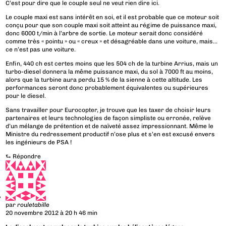
C’est pour dire que le couple seul ne veut rien dire ici.
Le couple maxi est sans intérêt en soi, et il est probable que ce moteur soit
conçu pour que son couple maxi soit atteint au régime de puissance maxi,
donc 6000 t/min à l’arbre de sortie. Le moteur serait donc considéré
comme très « pointu » ou « creux » et désagréable dans une voiture, mais…
ce n’est pas une voiture.
Enfin, 440 ch est certes moins que les 504 ch de la turbine Arrius, mais un
turbo-diesel donnera la même puissance maxi, du sol à 7000 ft au moins,
alors que la turbine aura perdu 15 % de la sienne à cette altitude. Les
performances seront donc probablement équivalentes ou supérieures
pour le diesel.
Sans travailler pour Eurocopter, je trouve que les taxer de choisir leurs
partenaires et leurs technologies de façon simpliste ou erronée, relève
d’un mélange de prétention et de naïveté assez impressionnant. Même le
Ministre du redressement productif n’ose plus et s’en est excusé envers
les ingénieurs de PSA !
⮑
Répondre
par
rouletabille
20 novembre 2012 à 20 h 46 min