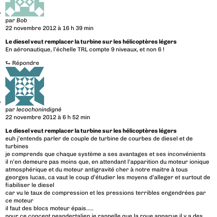
par
Bob
22 novembre 2012 à 16 h 39 min
Le diesel veut remplacer la turbine sur les hélicoptères légers
En aéronautique, l’échelle TRL compte 9 niveaux, et non 6 !
⮑
Répondre
par
lecochonindigné
22 novembre 2012 à 6 h 52 min
Le diesel veut remplacer la turbine sur les hélicoptères légers
euh j’entends parler de couple de turbine de courbes de diesel et de
turbines
je comprends que chaque système a ses avantages et ses inconvénients
il n’en demeure pas moins que, en attendant l’apparition du moteur ionique
atmosphérique et du moteur antigravité cher à notre maitre à tous
georges lucas, ca vaut le coup d’étudier les moyens d’alleger et surtout de
fiabiliser le diesel
car vu le taux de compression et les pressions terribles engendrées par
ce moteur
il faut des blocs moteur épais…..
pour ce concept neandertalien je rappelle que la roue apparue il y a des