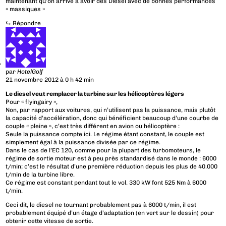
maintenant qu’on arrive à avoir des Diesel avec de bonnes performances
« massiques »
⮑
Répondre
par
HotelGolf
21 novembre 2012 à 0 h 42 min
Le diesel veut remplacer la turbine sur les hélicoptères légers
Pour « flyingairy »,
Non, par rapport aux voitures, qui n’utilisent pas la puissance, mais plutôt
la capacité d’accélération, donc qui bénéficient beaucoup d’une courbe de
couple « pleine », c’est très différent en avion ou hélicoptère :
Seule la puissance compte ici. Le régime étant constant, le couple est
simplement égal à la puissance divisée par ce régime.
Dans le cas de l’EC 120, comme pour la plupart des turbomoteurs, le
régime de sortie moteur est à peu près standardisé dans le monde : 6000
t/min; c’est le résultat d’une première réduction depuis les plus de 40.000
t/min de la turbine libre.
Ce régime est constant pendant tout le vol. 330 kW font 525 Nm à 6000
t/min.
Ceci dit, le diesel ne tournant probablement pas à 6000 t/min, il est
probablement équipé d’un étage d’adaptation (en vert sur le dessin) pour
obtenir cette vitesse de sortie.