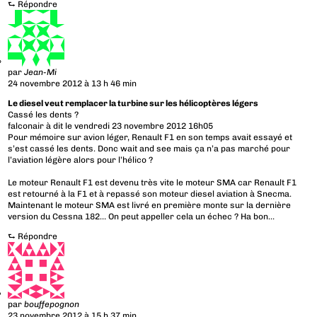
⮑
Répondre
par
Jean-Mi
24 novembre 2012 à 13 h 46 min
Le diesel veut remplacer la turbine sur les hélicoptères légers
Cassé les dents ?
falconair à dit le vendredi 23 novembre 2012 16h05
Pour mémoire sur avion léger, Renault F1 en son temps avait essayé et
s’est cassé les dents. Donc wait and see mais ça n’a pas marché pour
l’aviation légère alors pour l’hélico ?
Le moteur Renault F1 est devenu très vite le moteur SMA car Renault F1
est retourné à la F1 et à repassé son moteur diesel aviation à Snecma.
Maintenant le moteur SMA est livré en première monte sur la dernière
version du Cessna 182… On peut appeller cela un échec ? Ha bon…
⮑
Répondre
par
bouffepognon
23 novembre 2012 à 15 h 37 min