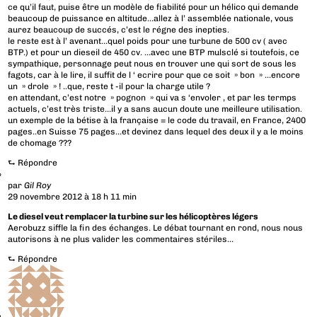
ce qu’il faut, puise être un modèle de fiabilité pour un hélico qui demande
beaucoup de puissance en altitude…allez à l’ assemblée nationale, vous
aurez beaucoup de succés, c’est le régne des inepties.
le reste est à l’ avenant…quel poids pour une turbune de 500 cv ( avec
BTP.) et pour un dieseil de 450 cv. …avec une BTP mulsclé si toutefois, ce
sympathique, personnage peut nous en trouver une qui sort de sous les
fagots, car à le lire, il suffit de l ‘ ecrire pour que ce soit » bon » …encore
un » drole » ! ..que, reste t -il pour la charge utile ?
en attendant, c’est notre » pognon » qui va s ‘envoler , et par les termps
actuels, c’est très triste…il y a sans aucun doute une meilleure utilisation.
un exemple de la bétise à la française = le code du travail, en France, 2400
pages..en Suisse 75 pages…et devinez dans lequel des deux il y a le moins
de chomage ???
⮑
Répondre
par
Gil Roy
29 novembre 2012 à 18 h 11 min
Le diesel veut remplacer la turbine sur les hélicoptères légers
Aerobuzz siffle la fin des échanges. Le débat tournant en rond, nous nous
autorisons à ne plus valider les commentaires stériles…
⮑
Répondre