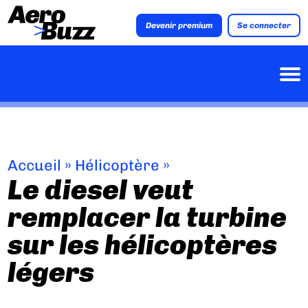
Devenir premium
Se connecter
Accueil
»
Hélicoptère
»
Le diesel veut
remplacer la turbine
sur les hélicoptères
légers