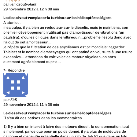
par
lemazoutvolant
29 novembre 2012 à 12 h 08 min
Le diesel veut remplacer la turbine sur les hélicoptères légers
A stanloc,
mea culpa, il y a bien un réducteur sur le dieselis. mais je maintiens, son
premier développement n’utilisait pas d’amortisseur de vibrations (un
paulstra), d’ou les criques dans le vilbrequin….problème résolu donc avec
l’ajout de cet amortisseur….
je répète que la filtration de ces acyclismes est primordiale: regardez
Thielert et le nombre d’embrayages qui ont patiné en vol, suite à une usure
excessive…. attendons de voir voler ce moteur skyclean, on sera
surement agréablement supris….
⮑
Répondre
par
FbS
29 novembre 2012 à 11 h 38 min
Le diesel veut remplacer la turbine sur les hélicoptères légers
Il s’en dit des betises dans les commentaires.
1) Il y a bien un interet à faire des moteurs diesel : la consommation, tout
simplement, parce que pour un poids donné, il y a plus de molécules de
carbone et d’energie potentielle dans un kilo de Jet-A1 que dans un kilo