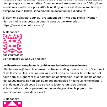
bien pire que sur les 4 pattes. Comme on est aux alentours de 100ch/l sur
les diesels modernes, pour 400ch, un 8 cylindres est donc la solution qui
s’impose. Pour 100ch…idéalement, ce serait un bi-cylindre 🙁
6) dernier point sur ceux qui prétendent qu’il n’y a plus rien a inventer :
rien de moins sur. Jetez un oeuil la dessus par exemple :
https://www.ecomotors.com/
⮑
Répondre
par
rouletabille
28 novembre 2012 à 21 h 05 min
Le diesel veut remplacer la turbine sur les hélicoptères légers
félicitations à @ Leon le chauve …enfin, en voilà qui parle de ce qu’il connait
et dit la vérité…les » m ‘ as – tu vu » sont priés de passer leur chemin…et
pour ceux qui ignorent que combustion et explosion, c’est la même chose…
les 42.000 morts par an par suite des particules fines vous remercient ! …
et si demain c’était vous ? ce serait le juste retour des choses !
et les « petits chats » peuvent continuer de gaspiller le pognon des
contribuables …pas de soucis !
⮑
Répondre