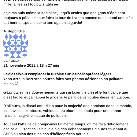
millénaires est toujours utilisée
et je me suis même laissé aller jusqu’à croire que des gens s’échinent
toujours à pédaler pour faire le tour de france comme quoi quand une idée
est bonne ….peu importe son age on la garde!
⮑
Répondre
par
vladkr
21 novembre 2012 à 18 h 27 min
Le diesel veut remplacer la turbine sur les hélicoptères légers
Yann Arthus Bertrand pourra faire ses photos aériennes en polluant
moins 🙂
@Lavidurev: les gouvernements qui surtaxent le diesel le font parce que
c’est facile, et ça rapporte gros vu le parc de véhicules diesel en Europe.
D’ailleurs, le diesel est utilisé pour la majorité des camions dans le monde,
les navires, tracteurs, véhicules de chantier et cela pour une bonne
raison, malgré le risque de pollution…
Tout est l’affaire de compromis En même temps, on me fera difficilement
croire qu’il sort de l’air pur alpin des échappements d’autos tournant au
SP95 ou bien des turbines d’hélicoptères actuels.