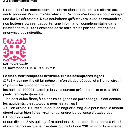
33 commentaires
La possibilité de commenter une information est désormais offerte aux
seuls abonnés Premium d’Aerobuzz.fr. Ce choix s’est imposé pour enrayer
une dérive détestable. Nous souhaitons qu’à travers leurs commentaires,
nos lecteurs puissent apporter une information complémentaire dans
l’intérêt de tous, sans craindre de se faire tacler par des internautes
anonymes et vindicatifs.
par
rouletabille
29 novembre 2012 à 18 h 05 min
Le diesel veut remplacer la turbine sur les hélicoptères légers
@FbS = comme il le dit lui-même , il s’en dit des bétises, et à l’ en croire, il
n’ y a que lui qui détient la vérité !
les hélico à 10000 ft….moi, je les vois surtout près du sol, et maxi à 1500
pieds…en régle générale !
– les particules fines, à en croire ce genre de personnage , c’est comme
les accidents, c’est toujours pour les autres !
– à l ‘en croire, il suffit d’un coup de baguette magique pour faire le moteur
diesel qui va bien ! c’est vraiment prendre les bureaux d’etudes des
P.L.pour des nuls.
et que dire de SMA qui a galéré pendans 15 ans, sont-il des bons à rien ?
et rien ne prouve que leur moteur qui ne fait que 230 cv. donc la moitié de