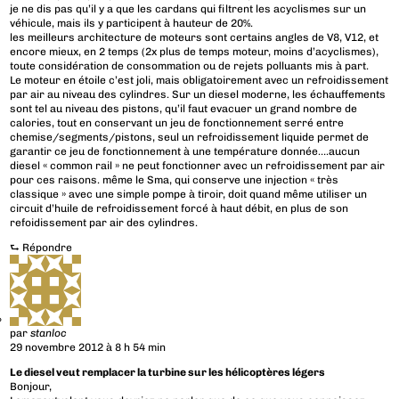
je ne dis pas qu’il y a que les cardans qui filtrent les acyclismes sur un
véhicule, mais ils y participent à hauteur de 20%.
les meilleurs architecture de moteurs sont certains angles de V8, V12, et
encore mieux, en 2 temps (2x plus de temps moteur, moins d’acyclismes),
toute considération de consommation ou de rejets polluants mis à part.
Le moteur en étoile c’est joli, mais obligatoirement avec un refroidissement
par air au niveau des cylindres. Sur un diesel moderne, les échauffements
sont tel au niveau des pistons, qu’il faut evacuer un grand nombre de
calories, tout en conservant un jeu de fonctionnement serré entre
chemise/segments/pistons, seul un refroidissement liquide permet de
garantir ce jeu de fonctionnement à une température donnée….aucun
diesel « common rail » ne peut fonctionner avec un refroidissement par air
pour ces raisons. même le Sma, qui conserve une injection « très
classique » avec une simple pompe à tiroir, doit quand même utiliser un
circuit d’huile de refroidissement forcé à haut débit, en plus de son
refoidissement par air des cylindres.
⮑
Répondre
par
stanloc
29 novembre 2012 à 8 h 54 min
Le diesel veut remplacer la turbine sur les hélicoptères légers
Bonjour,