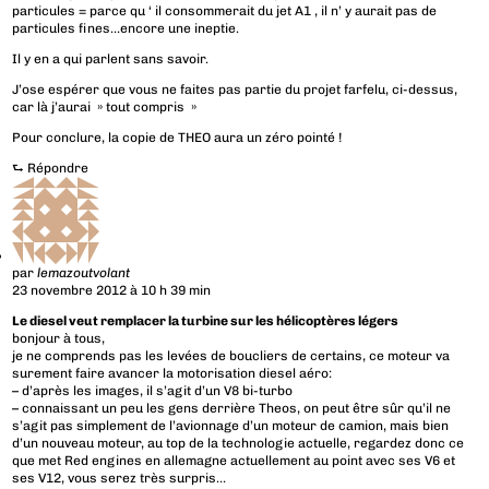
particules = parce qu ‘ il consommerait du jet A1 , il n’ y aurait pas de
particules fines…encore une ineptie.
Il y en a qui parlent sans savoir.
J’ose espérer que vous ne faites pas partie du projet farfelu, ci-dessus,
car là j’aurai » tout compris »
Pour conclure, la copie de THEO aura un zéro pointé !
⮑
Répondre
par
lemazoutvolant
23 novembre 2012 à 10 h 39 min
Le diesel veut remplacer la turbine sur les hélicoptères légers
bonjour à tous,
je ne comprends pas les levées de boucliers de certains, ce moteur va
surement faire avancer la motorisation diesel aéro:
– d’après les images, il s’agit d’un V8 bi-turbo
– connaissant un peu les gens derrière Theos, on peut être sûr qu’il ne
s’agit pas simplement de l’avionnage d’un moteur de camion, mais bien
d’un nouveau moteur, au top de la technologie actuelle, regardez donc ce
que met Red engines en allemagne actuellement au point avec ses V6 et
ses V12, vous serez très surpris…