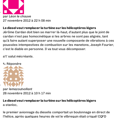
par
Léon le chauve
27 novembre 2012 à 22 h 08 min
Le diesel veut remplacer la turbine sur les hélicoptères légers
Jérôme Cardan doit bien se marrer là-haut, d’autant plus que le joint de
cardan n’est pas homocinétique si les arbres ne sont pas alignés, tant
qu’à faire autant superposer une nouvelle composante de vibrations à ces
poussées intempestives de combustion sur les manetons, Joseph Fourier,
c’est le diable en personne. Il va tout vous décomposer.
a’t’ salut mécréants.
⮑
Répondre
par
lemazoutvollant
26 novembre 2012 à 10 h 17 min
Le diesel veut remplacer la turbine sur les hélicoptères légers
a stanloc,
le premier avionnage du dieselis comportait un boulonnage en direct de
l’hélice, après quelques heures de vol le vilbrequin était criqué! CQFD