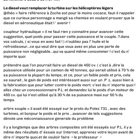
Le diesel veut remplacer la turbine sur les hélicoptères légers
@théo = faire référence à Zoche est pour le moins cocace, faut-il rappeler
que ce curieux personnage a mangé sa chemise en voulant prouver que le
diesel en aéronautique était l ‘ avenir !
coupleur hydraulique = il ne faut rien y connaitre pour avancer cette
suggestion, quel poids pour passer cette puissance et le couple..?.dans
vos calculs, ( si vous en avez fait ! ) n’oubliez pas l’ huile et le
refroidisseur…ce qui veut dire que vous avez en plus une perte de
puissance non négligeable…qui va quand même consommer ! c’est du n’
importe quoi
prétendre que l’on pourrait faire un diesel de 450 cv. ( c’est à ,dire la
puissance utilisée pour un camion de 40 tonnes, qui serait utilisé à 70 % de
sa puissance la plupart du temps, et ce, pour un faible poids et prix, cela
se saurait , le gain de poids est intéréssant aussi sur un .P .L. aussi bien à
la fabrication que pour lutter contre le poids mort. c’est du n’ importe quoi !
allez chez un concessionnaire P.L. et demandez lui le poids d’un moteur de
450 cv. qui lui n’est utilisé qu’à 30 % de sa puisance maxi sur 50 % du
temps.
arbre souple = il avait été essayé sur le proto du Potez 731 , avec des
turbines, et bonjour le poids et le prix …avancer de tels suggestions
dénote une méconnaissance generale du problème
il y a longtemps que des arbres composites ont été essayés sur P.L. il y a
même des résultats d’ éssais sur Internet, apprenez votre leçon avant de
dire n’ importe quoi.et de vouloir faire » le professeur »