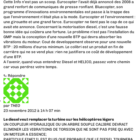
Cette Info n’est pas un scoop. Eurocopter l’avait déjà annoncé des 2008 a
grand renfort de communiques de presse ronflant. Bluecopter, son
programme d’innovations environnementales est passe à la trappe des
que l’environnement n’était plus a la mode. Eurocopter et l’environnement :
une girouette et une grand farce. Eurocopter ne tient pas le cap de ce qui
avait ete annonce. Concernant la motorisation diesel, c’est une fausse
bonne idée qui coûtera une fortune. Le problème n’est pas l’installation du
GMP mais la conception d’une nouvelle BTP qui devra absorber les
vibrations du moteur. Cout de developpement observe pour une nouvelle
BTP : 20 millions d’euros minimum. Le colibri est un produit en fin de
carrière qui ne se vend plus: rien ne justifiera ce coût de développement
d’une BTP.
A l’avenir, quand vous entendrez Diesel et HELICO, passez votre chemin
car vous perdrez votre temps.
⮑
Répondre
par
THEO
23 novembre 2012 à 14 h 07 min
Le diesel veut remplacer la turbine sur les hélicoptères légers
UN COUPLEUR HYDRAULIQUE OU UN ARBRE SOUPLE CALIBRE DEVRAIT
ELIMINER LES VIBRATIONS DE TORSION QUI NE SONT PAS PIRE QU AVEC
UN MOTEUR A ESSENCE;
PARTICULE FINE? IL EST PLUS QUE PROBABLE QUE LE DIESEL TOURNERA