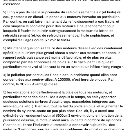
d’essence.
2) Il n’y a pas de réelle suprématie du refroidissement a air (et huile) vs
eau, y compris en diesel. Je pense aux moteurs Porsche en particulier.
Par contre, on sait faire maintenant du refroidissement a eau fiable, et
cela simplifie le problème pour des moteurs a haut rendement pour
lesquels il faudrait alourdir outrageusement le moteur d’ailettes de
refroidissement (et/ou de refroidissement par huile sophistiqué, et
d’emploi d’alliages couteux : voir le SMA)
3) Maintenant que l’on sait faire des moteurs diesel avec des rendement
spécifique qui n’ont plus grand chose a envier aux moteurs essence, le
rapport poids puissance est moins défavorable, et de plus en plus
compensé par les economies de poids sur le carburant. Ce qui est
particulierement vrai si l’on veut faire un avion ou un hélico « long range ».
4) la pollution par particules fines c’est un probleme quand elles sont
concentrées aux centre-villes. A 10000ft, c’est hors de propos. Par
contre, le CO2 => Avantage diesel
5) les vibrations sont effectivement la plaie de tous les moteurs, et
particulierement des diesel. Mais depuis le temps, on sait y apporter
quelques solutions (arbres d’equilibrage, masselotes intégrées aux
vilebrequins, etc..). Bien sur, tout ca fait du poids en plus, et augmenter le
nombre de cylindre..coute un peu plus cher. Ceci dit, il y a aussi une
cylindrée de rendement optimal (500cm3 environ), donc en fonction de la
puissance désirée, le moteur idéal aura un certain nombre de cylindres.
C’est ce qui force l’industrie automobile a concevoir aujourd’hui des
moteurs 3 cylindres, sur lesquels les problemes de vibration sont encore