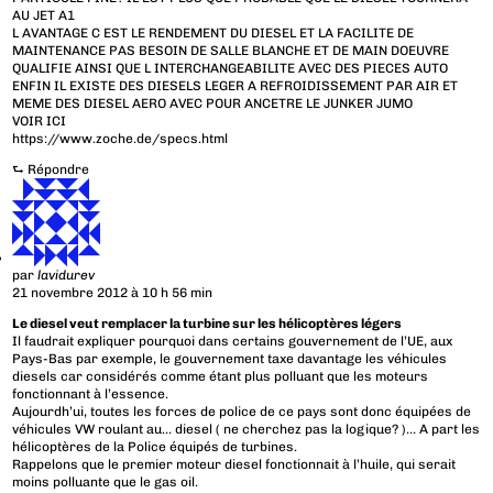
AU JET A1
L AVANTAGE C EST LE RENDEMENT DU DIESEL ET LA FACILITE DE
MAINTENANCE PAS BESOIN DE SALLE BLANCHE ET DE MAIN DOEUVRE
QUALIFIE AINSI QUE L INTERCHANGEABILITE AVEC DES PIECES AUTO
ENFIN IL EXISTE DES DIESELS LEGER A REFROIDISSEMENT PAR AIR ET
MEME DES DIESEL AERO AVEC POUR ANCETRE LE JUNKER JUMO
VOIR ICI
https://www.zoche.de/specs.html
⮑
Répondre
par
lavidurev
21 novembre 2012 à 10 h 56 min
Le diesel veut remplacer la turbine sur les hélicoptères légers
Il faudrait expliquer pourquoi dans certains gouvernement de l’UE, aux
Pays-Bas par exemple, le gouvernement taxe davantage les véhicules
diesels car considérés comme étant plus polluant que les moteurs
fonctionnant à l’essence.
Aujourdh’ui, toutes les forces de police de ce pays sont donc équipées de
véhicules VW roulant au… diesel ( ne cherchez pas la logique? )… A part les
hélicoptères de la Police équipés de turbines.
Rappelons que le premier moteur diesel fonctionnait à l’huile, qui serait
moins polluante que le gas oil.