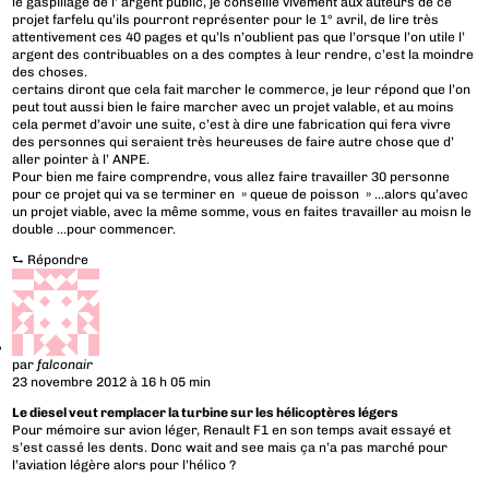
le gaspillage de l’ argent public, je conseille vivement aux auteurs de ce
projet farfelu qu’ils pourront représenter pour le 1° avril, de lire très
attentivement ces 40 pages et qu’ls n’oublient pas que l’orsque l’on utile l’
argent des contribuables on a des comptes à leur rendre, c’est la moindre
des choses.
certains diront que cela fait marcher le commerce, je leur répond que l’on
peut tout aussi bien le faire marcher avec un projet valable, et au moins
cela permet d’avoir une suite, c’est à dire une fabrication qui fera vivre
des personnes qui seraient très heureuses de faire autre chose que d’
aller pointer à l’ ANPE.
Pour bien me faire comprendre, vous allez faire travailler 30 personne
pour ce projet qui va se terminer en » queue de poisson » …alors qu’avec
un projet viable, avec la même somme, vous en faites travailler au moisn le
double …pour commencer.
⮑
Répondre
par
falconair
23 novembre 2012 à 16 h 05 min
Le diesel veut remplacer la turbine sur les hélicoptères légers
Pour mémoire sur avion léger, Renault F1 en son temps avait essayé et
s’est cassé les dents. Donc wait and see mais ça n’a pas marché pour
l’aviation légère alors pour l’hélico ?