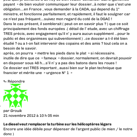
payant » de bien vouloir communiquer leur dossier…à noter que c’est une
obligation….en France , vous demander à la CADA, qui depend du 1°
ministre, et fonctionne parfaitement, et rapidement, il faut le soulgner car
ce n’est pas fréquent….suivez mon regard du coté de la DGAC !
Dans le cas présent, il semblerait ( peut-on en savoir plus ? ) que ce soit
principalement des fonds europées .( détail de l’ etude, avec un chiffrage
TRES précis, avec engagement qu’il n’ y aura aucun supplément …pour le
public et des organimses qui subventionnent ) ..ce dossier a t-il été bien
étudié ? ou a t-on fait intervenir des copains et des amis ? tout cela on a
besoin de le savoir.
après, on pourra » mettre les pieds dans le plat » si nécessaire.
inutile de dire que ce » fameux » dossier, normalement, on devrait pouvoir
en disposer sous 48 h….s’il n’ y a pas des batons dans les roues !
Ce dossier est TRES important , aussi bien sur le plan technique que
fnancier et mérite une » urgence N° 1 »
⮑
Répondre
par
Grouik
21 novembre 2012 à 10 h 05 min
Le diesel veut remplacer la turbine sur les hélicoptères légers
Encore une idée débile pour dépenser de l’argent public (le mien / le notre
donc )