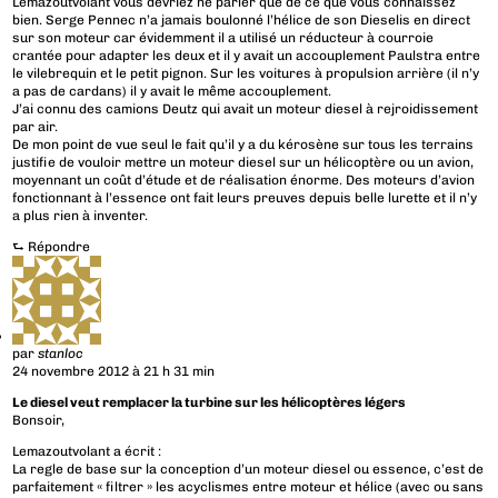
Lemazoutvolant vous devriez ne parler que de ce que vous connaissez
bien. Serge Pennec n’a jamais boulonné l’hélice de son Dieselis en direct
sur son moteur car évidemment il a utilisé un réducteur à courroie
crantée pour adapter les deux et il y avait un accouplement Paulstra entre
le vilebrequin et le petit pignon. Sur les voitures à propulsion arrière (il n’y
a pas de cardans) il y avait le même accouplement.
J’ai connu des camions Deutz qui avait un moteur diesel à rejroidissement
par air.
De mon point de vue seul le fait qu’il y a du kérosène sur tous les terrains
justifie de vouloir mettre un moteur diesel sur un hélicoptère ou un avion,
moyennant un coût d’étude et de réalisation énorme. Des moteurs d’avion
fonctionnant à l’essence ont fait leurs preuves depuis belle lurette et il n’y
a plus rien à inventer.
⮑
Répondre
par
stanloc
24 novembre 2012 à 21 h 31 min
Le diesel veut remplacer la turbine sur les hélicoptères légers
Bonsoir,
Lemazoutvolant a écrit :
La regle de base sur la conception d’un moteur diesel ou essence, c’est de
parfaitement « filtrer » les acyclismes entre moteur et hélice (avec ou sans