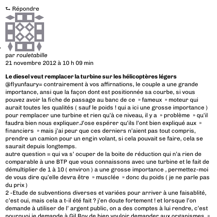
⮑
Répondre
par
rouletabille
21 novembre 2012 à 10 h 09 min
Le diesel veut remplacer la turbine sur les hélicoptères légers
@flyunfaury= contrairement à vos affirnations, le couple a une grande
importance, ansi que la façon dont est positionnée sa courbe, si vous
pouvez avoir la fiche de passage au banc de ce » fameux » moteur qui
aurait toutes les qualités ( sauf le poids ! qui a ici une grosse importance )
pour remplacer une turbine et rien qu’à ce niveau, il y a » problème » qu’il
faudra bien nous expliquer.J’ose espérer qu’ils l’ont bien expliqué aux »
financiers » mais j’ai peur que ces derniers n’aient pas tout compris,
prendre un camion pour un engin volant, si cela pouvait se faire, cela se
saurait depuis longtemps.
autre question = qui va s’ ocuper de la boite de réduction qui n’a rien de
comparable à une BTP que vous connaissons avec une turbine et le fait de
démultiplier de 1 à 10 ( environ ) a une grosse importance , permettez-moi
de vous dire qu’elle devra être » musclée » donc du poids ( je ne parle pas
du prix )
2 -Etude de subventions diverses et variées pour arriver à une faisablité,
c’est oui, mais cela a t-il été fait ? j’en doute fortement ! et lorsque l’on
demande à utiliser de l’ argent public, on a des comptes à lui rendre, c’est
pourquoi je demande à Gil Roy de bien vouloir demander aux organismes »