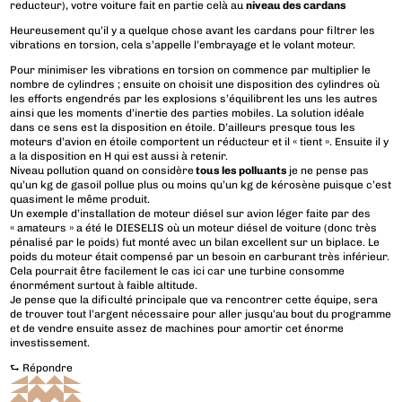
reducteur), votre voiture fait en partie celà au
niveau des cardans
Heureusement qu’il y a quelque chose avant les cardans pour filtrer les
vibrations en torsion, cela s’appelle l’embrayage et le volant moteur.
Pour minimiser les vibrations en torsion on commence par multiplier le
nombre de cylindres ; ensuite on choisit une disposition des cylindres où
les efforts engendrés par les explosions s’équilibrent les uns les autres
ainsi que les moments d’inertie des parties mobiles. La solution idéale
dans ce sens est la disposition en étoile. D’ailleurs presque tous les
moteurs d’avion en étoile comportent un réducteur et il « tient ». Ensuite il y
a la disposition en H qui est aussi à retenir.
Niveau pollution quand on considère
tous les polluants
je ne pense pas
qu’un kg de gasoil pollue plus ou moins qu’un kg de kérosène puisque c’est
quasiment le même produit.
Un exemple d’installation de moteur diésel sur avion léger faite par des
« amateurs » a été le DIESELIS où un moteur diésel de voiture (donc très
pénalisé par le poids) fut monté avec un bilan excellent sur un biplace. Le
poids du moteur était compensé par un besoin en carburant très inférieur.
Cela pourrait être facilement le cas ici car une turbine consomme
énormément surtout à faible altitude.
Je pense que la dificulté principale que va rencontrer cette équipe, sera
de trouver tout l’argent nécessaire pour aller jusqu’au bout du programme
et de vendre ensuite assez de machines pour amortir cet énorme
investissement.
⮑
Répondre