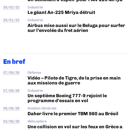
28/02/22
Industrie
Le géant An-225 Mriya détruit
28/01/22
Industrie
Airbus mise aussi sur le Beluga pour surfer
sur l’envolée du fret aérien
En bref
07/08/26
Défense
Vidéo – Pilote de Tigre, de la prise en main
aux missions de guerre
07/08/26
Industrie
Un septième Boeing 777-9 rejoint le
programme d’essais en vol
06/08/26
Aviation Générale
Daher livre le premier TBM 980 au Brésil
03/08/26
Hélicoptère
Une collision en vol sur les feux en Grèce a