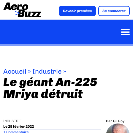
Devenir premium
Se connecter
Accueil
»
Industrie
»
Le géant An-225
Mriya détruit
INDUSTRIE
Par
Gil Roy
Le 28 février 2022
1 Commentaire