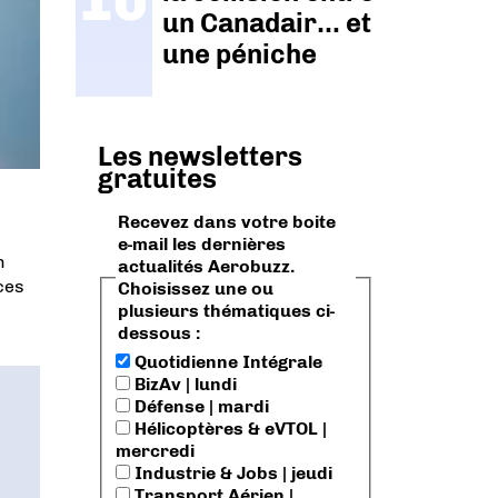
un Canadair… et
une péniche
Les newsletters
gratuites
Recevez dans votre boite
e-mail les dernières
n
actualités Aerobuzz.
ces
Choisissez une ou
plusieurs thématiques ci-
dessous :
Quotidienne Intégrale
BizAv | lundi
Défense | mardi
Hélicoptères & eVTOL |
mercredi
Industrie & Jobs | jeudi
Transport Aérien |