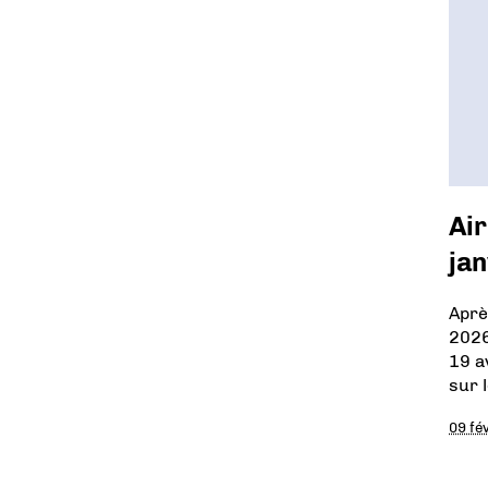
Air
ja
Aprè
2026
19 a
sur 
09 fé