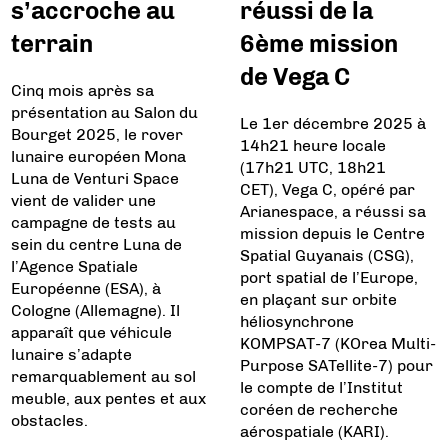
s’accroche au
réussi de la
terrain
6ème mission
de Vega C
Cinq mois après sa
présentation au Salon du
Le 1er décembre 2025 à
Bourget 2025, le rover
14h21 heure locale
lunaire européen Mona
(17h21 UTC, 18h21
Luna de Venturi Space
CET), Vega C, opéré par
vient de valider une
Arianespace, a réussi sa
campagne de tests au
mission depuis le Centre
sein du centre Luna de
Spatial Guyanais (CSG),
l’Agence Spatiale
port spatial de l’Europe,
Européenne (ESA), à
en plaçant sur orbite
Cologne (Allemagne). Il
héliosynchrone
apparaît que véhicule
KOMPSAT-7 (KOrea Multi-
lunaire s’adapte
Purpose SATellite-7) pour
remarquablement au sol
le compte de l’Institut
meuble, aux pentes et aux
coréen de recherche
obstacles.
aérospatiale (KARI).