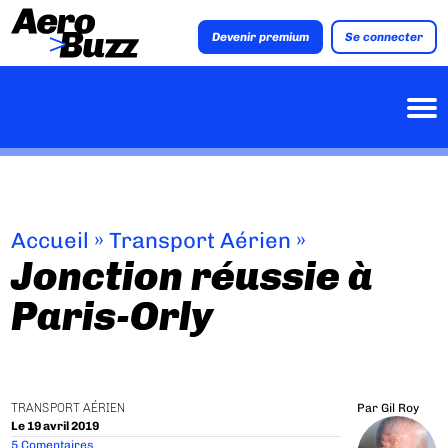
Devenir premium
Se connecter
Accueil
»
Transport Aérien
»
Jonction réussie à
Paris-Orly
TRANSPORT AÉRIEN
Par
Gil Roy
Le 19 avril 2019
5 Comentaires