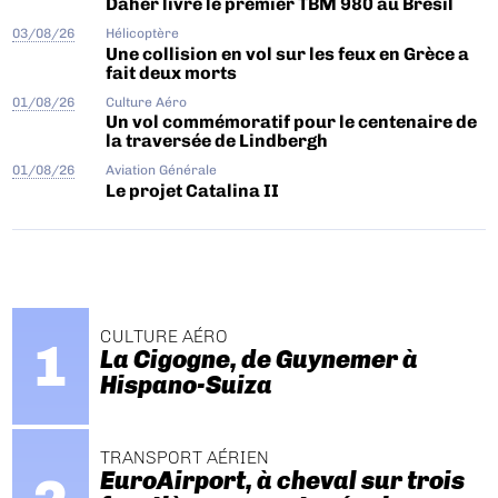
Daher livre le premier TBM 980 au Brésil
03/08/26
Hélicoptère
Une collision en vol sur les feux en Grèce a
fait deux morts
01/08/26
Culture Aéro
Un vol commémoratif pour le centenaire de
la traversée de Lindbergh
01/08/26
Aviation Générale
Le projet Catalina II
CULTURE AÉRO
La Cigogne, de Guynemer à
Hispano-Suiza
TRANSPORT AÉRIEN
EuroAirport, à cheval sur trois