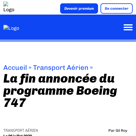
Devenir premium
Se connecter
Accueil
»
Transport Aérien
»
La fin annoncée du
programme Boeing
747
TRANSPORT AÉRIEN
Par
Gil Roy
Le 06 juillet 2020