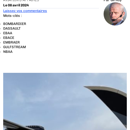
AVIATION D'AFFAIRES
Par
Gil Roy
Le 08 avril 2024
Laissez vos commentaires
Mots-clés :
BOMBARDIER
DASSAULT
EBAA
EBACE
EMBRAER
GULFSTREAM
NBAA