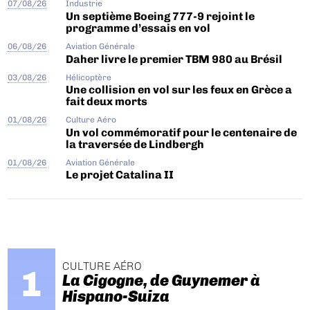
07/08/26
Industrie
Un septième Boeing 777-9 rejoint le
programme d’essais en vol
06/08/26
Aviation Générale
Daher livre le premier TBM 980 au Brésil
03/08/26
Hélicoptère
Une collision en vol sur les feux en Grèce a
fait deux morts
01/08/26
Culture Aéro
Un vol commémoratif pour le centenaire de
la traversée de Lindbergh
01/08/26
Aviation Générale
Le projet Catalina II
CULTURE AÉRO
La Cigogne, de Guynemer à
Hispano-Suiza