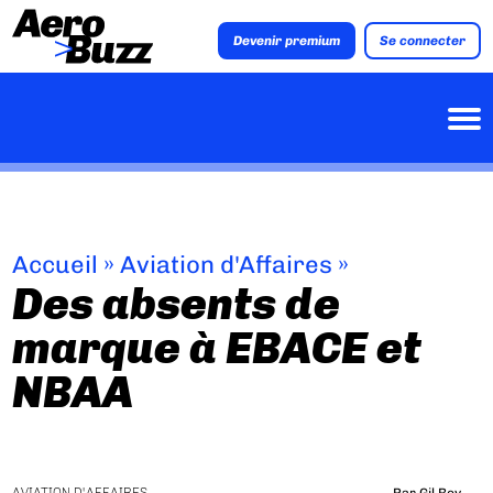
Devenir premium
Se connecter
Accueil
»
Aviation d'Affaires
»
Des absents de
marque à EBACE et
NBAA