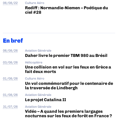
06/08/22
Culture Aéro
Rediff : Normandie-Niemen – Poétique du
ciel #28
En bref
06/08/26
Aviation Générale
Daher livre le premier TBM 980 au Brésil
03/08/26
Hélicoptère
Une collision en vol sur les feux en Grèce a
fait deux morts
01/08/26
Culture Aéro
Un vol commémoratif pour le centenaire de
la traversée de Lindbergh
01/08/26
Aviation Générale
Le projet Catalina II
31/07/26
Aviation Générale
Vidéo – A quand les premiers largages
nocturnes sur les feux de forêt en France ?