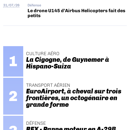
31/07/26
Défense
Le drone U145 d’Airbus Helicopters fait des
petits
CULTURE AÉRO
La Cigogne, de Guynemer à
Hispano-Suiza
TRANSPORT AÉRIEN
EuroAirport, à cheval sur trois
frontières, un octogénaire en
grande forme
DÉFENSE
REX - Panne moteur en A-29B.