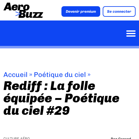
Devenir premium
Se connecter
Accueil
»
Poétique du ciel
»
Rediff : La folle
équipée – Poétique
du ciel #29