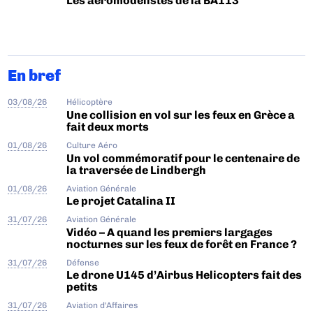
Les aéromodélistes de la BA113
En bref
03/08/26
Hélicoptère
Une collision en vol sur les feux en Grèce a
fait deux morts
01/08/26
Culture Aéro
Un vol commémoratif pour le centenaire de
la traversée de Lindbergh
01/08/26
Aviation Générale
Le projet Catalina II
31/07/26
Aviation Générale
Vidéo – A quand les premiers largages
nocturnes sur les feux de forêt en France ?
31/07/26
Défense
Le drone U145 d’Airbus Helicopters fait des
petits
31/07/26
Aviation d'Affaires