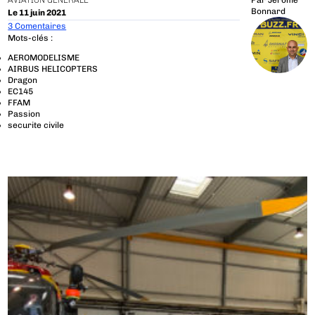
AVIATION GÉNÉRALE
Par
Jérôme
Bonnard
Le 11 juin 2021
3 Comentaires
Mots-clés :
AEROMODELISME
AIRBUS HELICOPTERS
Dragon
EC145
FFAM
Passion
securite civile