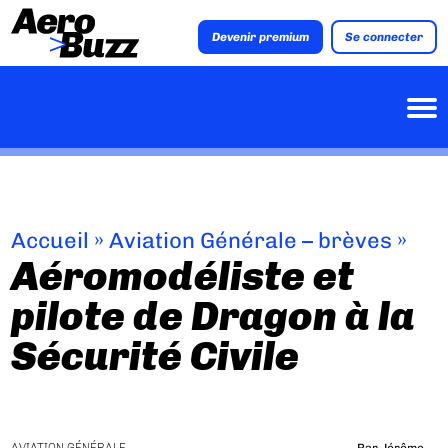
Devenir premium
Se connecter
Accueil
»
Aviation Générale – brèves
»
Aéromodéliste et
pilote de Dragon à la
Sécurité Civile