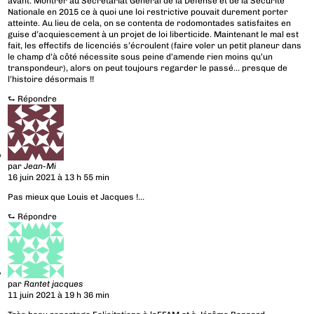
avant. Montrer au Secrétariat Général de la Défense et de la Sécurité
Nationale en 2015 ce à quoi une loi restrictive pouvait durement porter
atteinte. Au lieu de cela, on se contenta de rodomontades satisfaites en
guise d’acquiescement à un projet de loi liberticide. Maintenant le mal est
fait, les effectifs de licenciés s’écroulent (faire voler un petit planeur dans
le champ d’à côté nécessite sous peine d’amende rien moins qu’un
transpondeur), alors on peut toujours regarder le passé… presque de
l’histoire désormais !!
⮑
Répondre
par
Jean-Mi
16 juin 2021 à 13 h 55 min
Pas mieux que Louis et Jacques !…
⮑
Répondre
par
Rantet jacques
11 juin 2021 à 19 h 36 min