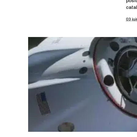
posi
cata
03 ju