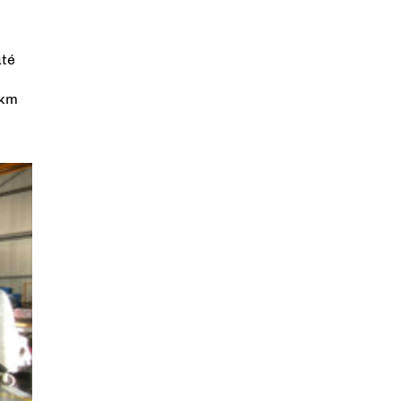
uté
 km