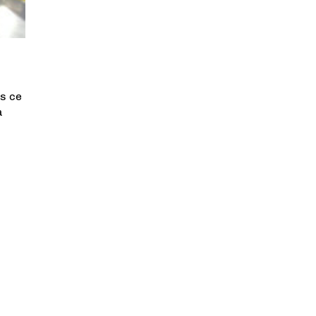
ns ce
a