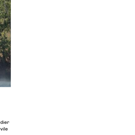
rdier
vile