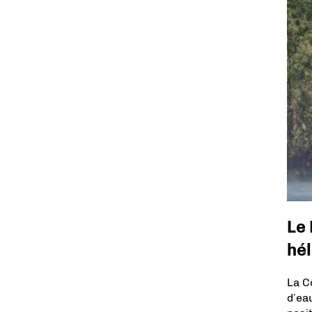
Le 
hé
La C
d’ea