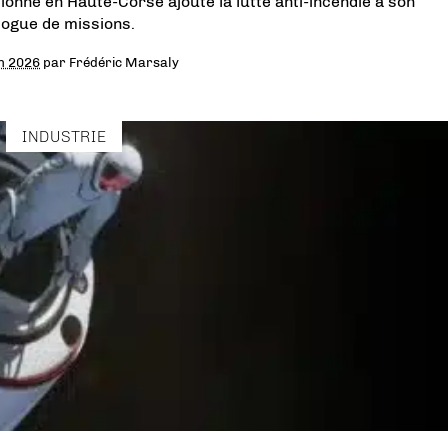
tionné en Haute-Corse ajoute la lutte anti-incendie à son
logue de missions.
in 2026
par
Frédéric Marsaly
INDUSTRIE