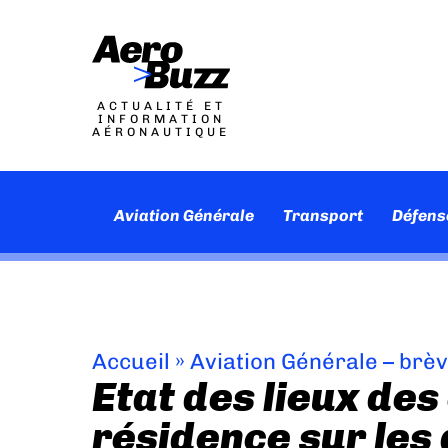
ACTUALITÉ ET
INFORMATION
AÉRONAUTIQUE
Aviation Générale
Transport
Défens
Accueil
»
Aviation Générale – brè
Etat des lieux des
résidence sur le