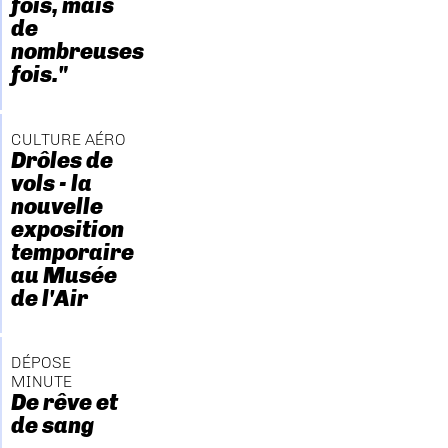
fois, mais
de
nombreuses
fois."
CULTURE AÉRO
Drôles de
vols - la
nouvelle
exposition
temporaire
au Musée
de l'Air
DÉPOSE
MINUTE
De rêve et
de sang