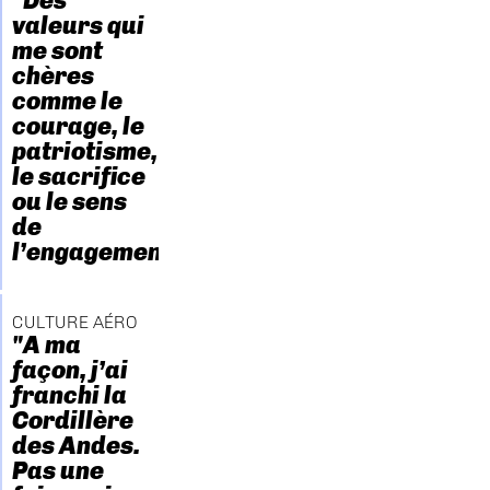
"Des
valeurs qui
me sont
chères
comme le
courage, le
patriotisme,
le sacrifice
ou le sens
de
l’engagement."
CULTURE AÉRO
"A ma
façon, j’ai
franchi la
Cordillère
des Andes.
Pas une