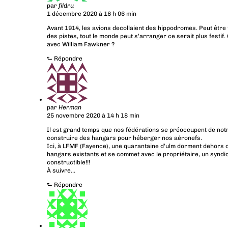
par
fildru
1 décembre 2020 à 16 h 06 min
Avant 1914, les avions decollaient des hippodromes. Peut être 
des pistes, tout le monde peut s’arranger ce serait plus festi
avec William Fawkner ?
⮑
Répondre
par
Herman
25 novembre 2020 à 14 h 18 min
Il est grand temps que nos fédérations se préoccupent de n
construire des hangars pour héberger nos aéronefs.
Ici, à LFMF (Fayence), une quarantaine d’ulm dorment dehors car
hangars existants et se commet avec le propriétaire, un syndica
constructible!!!
À suivre…
⮑
Répondre