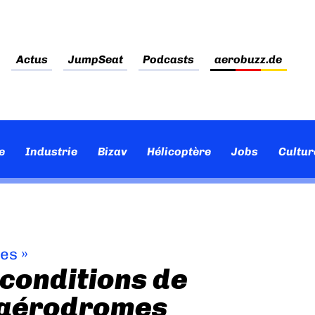
Actus
JumpSeat
Podcasts
aerobuzz.de
e
Industrie
Bizav
Hélicoptère
Jobs
Cultur
ves
»
 conditions de
s aérodromes