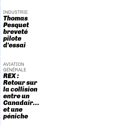
INDUSTRIE
Thomas
Pesquet
breveté
pilote
d'essai
AVIATION
GÉNÉRALE
REX :
Retour sur
la collision
entre un
Canadair…
et une
péniche