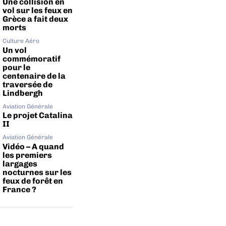
Une collision en
vol sur les feux en
Grèce a fait deux
morts
Culture Aéro
Un vol
commémoratif
pour le
centenaire de la
traversée de
Lindbergh
Aviation Générale
Le projet Catalina
II
Aviation Générale
Vidéo – A quand
les premiers
largages
nocturnes sur les
feux de forêt en
France ?