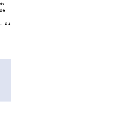
ix
 de
s… du