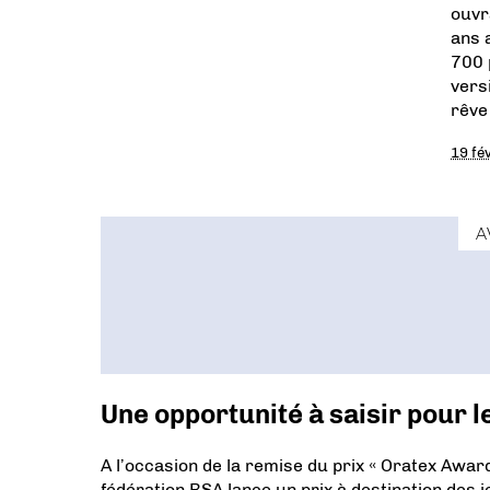
ouvr
ans 
700 
vers
rêve 
19 fé
A
Une opportunité à saisir pour 
A l’occasion de la remise du prix « Oratex Award
fédération RSA lance un prix à destination des