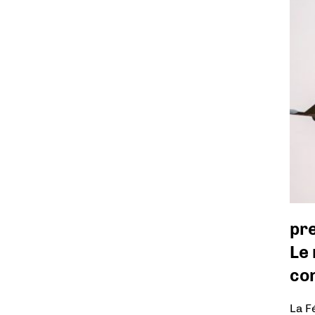
pr
Le
con
La F