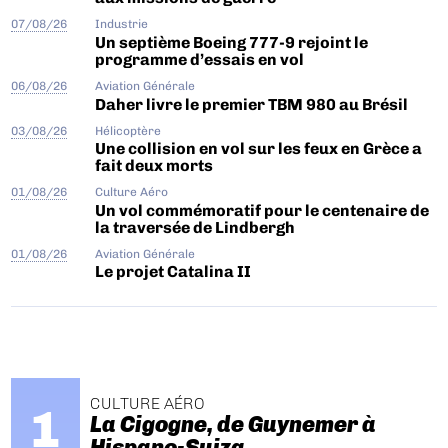
07/08/26
Industrie
Un septième Boeing 777-9 rejoint le
programme d’essais en vol
06/08/26
Aviation Générale
Daher livre le premier TBM 980 au Brésil
03/08/26
Hélicoptère
Une collision en vol sur les feux en Grèce a
fait deux morts
01/08/26
Culture Aéro
Un vol commémoratif pour le centenaire de
la traversée de Lindbergh
01/08/26
Aviation Générale
Le projet Catalina II
CULTURE AÉRO
La Cigogne, de Guynemer à
Hispano-Suiza