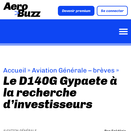
Devenir premium
Se connecter
Accueil
»
Aviation Générale – brèves
»
Le D140G Gypaete à
la recherche
d’investisseurs