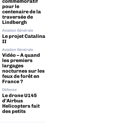
commémoratif
pour le
centenaire de la
traversée de
Lindbergh
Aviation Générale
Le projet Catalina
II
Aviation Générale
Vidéo – A quand
les premiers
largages
nocturnes sur les
feux de forêt en
France ?
Défense
Le drone U145
d’Airbus
Helicopters fait
des petits