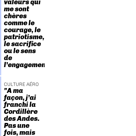
valeurs qui
me sont
chères
comme le
courage, le
patriotisme,
le sacrifice
ou le sens
de
l’engagement."
CULTURE AÉRO
"A ma
façon, j’ai
franchi la
Cordillère
des Andes.
Pas une
fois, mais