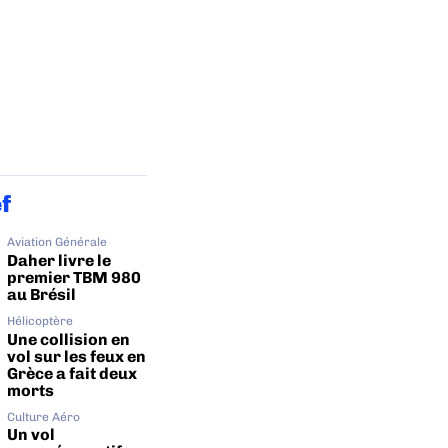
ef
Aviation Générale
Daher livre le
premier TBM 980
au Brésil
Hélicoptère
Une collision en
vol sur les feux en
Grèce a fait deux
morts
Culture Aéro
Un vol