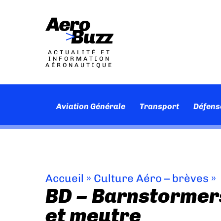
ACTUALITÉ ET
INFORMATION
AÉRONAUTIQUE
Aviation Générale
Transport
Défens
Accueil
»
Culture Aéro – brèves
»
BD – Barnstormers
et meutre