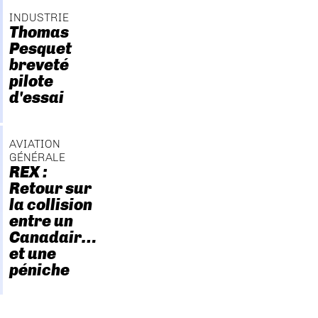
INDUSTRIE
Thomas
Pesquet
breveté
pilote
d'essai
AVIATION
GÉNÉRALE
REX :
Retour sur
la collision
entre un
Canadair…
et une
péniche