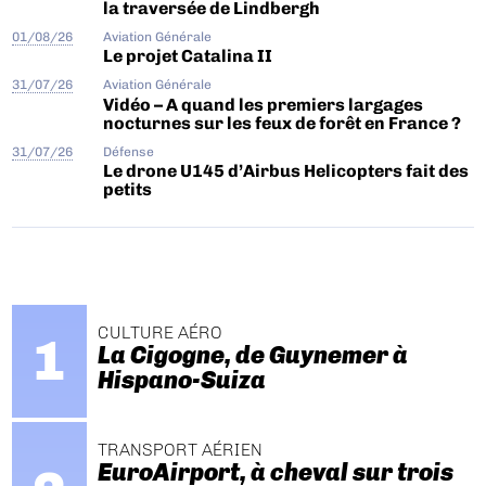
la traversée de Lindbergh
01/08/26
Aviation Générale
Le projet Catalina II
31/07/26
Aviation Générale
Vidéo – A quand les premiers largages
nocturnes sur les feux de forêt en France ?
31/07/26
Défense
Le drone U145 d’Airbus Helicopters fait des
petits
CULTURE AÉRO
La Cigogne, de Guynemer à
Hispano-Suiza
TRANSPORT AÉRIEN
EuroAirport, à cheval sur trois