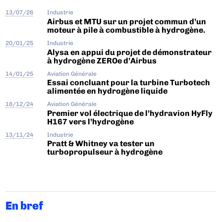
13/07/26
Industrie
Airbus et MTU sur un projet commun d’un
moteur à pile à combustible à hydrogène.
20/01/25
Industrie
Alysa en appui du projet de démonstrateur
à hydrogène ZEROe d’Airbus
14/01/25
Aviation Générale
Essai concluant pour la turbine Turbotech
alimentée en hydrogène liquide
18/12/24
Aviation Générale
Premier vol électrique de l’hydravion HyFly
H167 vers l’hydrogène
13/11/24
Industrie
Pratt & Whitney va tester un
turbopropulseur à hydrogène
En bref