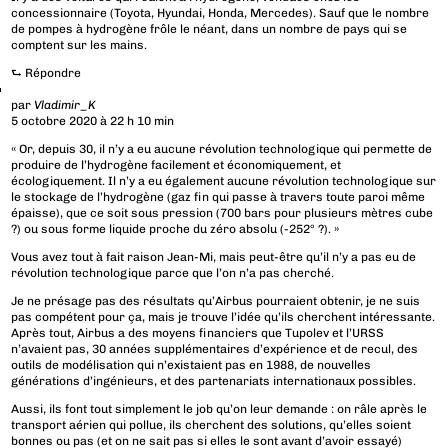
concessionnaire (Toyota, Hyundai, Honda, Mercedes). Sauf que le nombre
de pompes à hydrogène frôle le néant, dans un nombre de pays qui se
comptent sur les mains.
⮑
Répondre
par
Vladimir_K
5 octobre 2020 à 22 h 10 min
« Or, depuis 30, il n’y a eu aucune révolution technologique qui permette de
produire de l’hydrogène facilement et économiquement, et
écologiquement. Il n’y a eu également aucune révolution technologique sur
le stockage de l’hydrogène (gaz fin qui passe à travers toute paroi même
épaisse), que ce soit sous pression (700 bars pour plusieurs mètres cube
?) ou sous forme liquide proche du zéro absolu (-252° ?). »
Vous avez tout à fait raison Jean-Mi, mais peut-être qu’il n’y a pas eu de
révolution technologique parce que l’on n’a pas cherché.
Je ne présage pas des résultats qu’Airbus pourraient obtenir, je ne suis
pas compétent pour ça, mais je trouve l’idée qu’ils cherchent intéressante.
Après tout, Airbus a des moyens financiers que Tupolev et l’URSS
n’avaient pas, 30 années supplémentaires d’expérience et de recul, des
outils de modélisation qui n’existaient pas en 1988, de nouvelles
générations d’ingénieurs, et des partenariats internationaux possibles.
Aussi, ils font tout simplement le job qu’on leur demande : on râle après le
transport aérien qui pollue, ils cherchent des solutions, qu’elles soient
bonnes ou pas (et on ne sait pas si elles le sont avant d’avoir essayé)