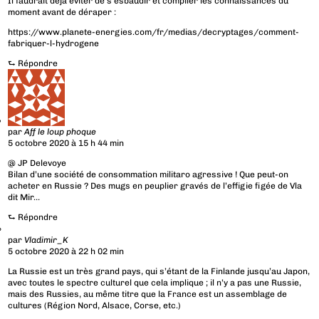
Il faudrait déjà éviter de s’esbaudir et compiler les connaissances du
moment avant de déraper :
https://www.planete-energies.com/fr/medias/decryptages/comment-
fabriquer-l-hydrogene
⮑
Répondre
par
Aff le loup phoque
5 octobre 2020 à 15 h 44 min
@ JP Delevoye
Bilan d’une société de consommation militaro agressive ! Que peut-on
acheter en Russie ? Des mugs en peuplier gravés de l’effigie figée de Vla
dit Mir…
⮑
Répondre
par
Vladimir_K
5 octobre 2020 à 22 h 02 min
La Russie est un très grand pays, qui s’étant de la Finlande jusqu’au Japon,
avec toutes le spectre culturel que cela implique ; il n’y a pas une Russie,
mais des Russies, au même titre que la France est un assemblage de
cultures (Région Nord, Alsace, Corse, etc.)