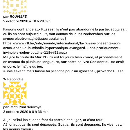
par
ROUVIERE
2 octobre 2020 à 16 h 28 min
Faisons confiance aux Russes: ils n’ont pas abandonné la partie, et qui sait
où ils en sont aujourd’hui ?, tout comme de leurs recherches sur les
armes électromagnétiques scalaires?
https://www.rtl.be/info/monde/international/la-russie-presente-son-
arme-absolue-le-missile-hypersonique-avangard-il-est-pratiquement-
invincible-selon-poutine-1184451.aspx
Malgré la chute du Mur, l’Ours est toujours bien vivace, et probablement
en avance de plusieurs longueurs, sur notre pauvre Occident qui se croit
encore, le maître du jeu.
« Sois savant, mais laisse toi prendre pour un ignorant », proverbe Russe.
⮑
Répondre
par
Jean Paul Delevoye
3 octobre 2020 à 0 h 36 min
Aujourd’hui les russes font du pétrole et du gaz, et c’est tout.
Aéronautique, ils sont dépassés. Spatial, ils sont dépassés. Ils vivent sur
les acquis (soyuz).