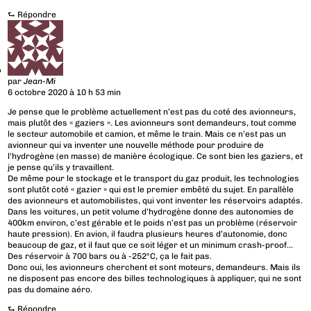
⮑
Répondre
par
Jean-Mi
6 octobre 2020 à 10 h 53 min
Je pense que le problème actuellement n’est pas du coté des avionneurs,
mais plutôt des « gaziers ». Les avionneurs sont demandeurs, tout comme
le secteur automobile et camion, et même le train. Mais ce n’est pas un
avionneur qui va inventer une nouvelle méthode pour produire de
l’hydrogène (en masse) de manière écologique. Ce sont bien les gaziers, et
je pense qu’ils y travaillent.
De même pour le stockage et le transport du gaz produit, les technologies
sont plutôt coté « gazier » qui est le premier embêté du sujet. En parallèle
des avionneurs et automobilistes, qui vont inventer les réservoirs adaptés.
Dans les voitures, un petit volume d’hydrogène donne des autonomies de
400km environ, c’est gérable et le poids n’est pas un problème (réservoir
haute pression). En avion, il faudra plusieurs heures d’autonomie, donc
beaucoup de gaz, et il faut que ce soit léger et un minimum crash-proof…
Des réservoir à 700 bars ou à -252°C, ça le fait pas.
Donc oui, les avionneurs cherchent et sont moteurs, demandeurs. Mais ils
ne disposent pas encore des billes technologiques à appliquer, qui ne sont
pas du domaine aéro.
⮑
Répondre