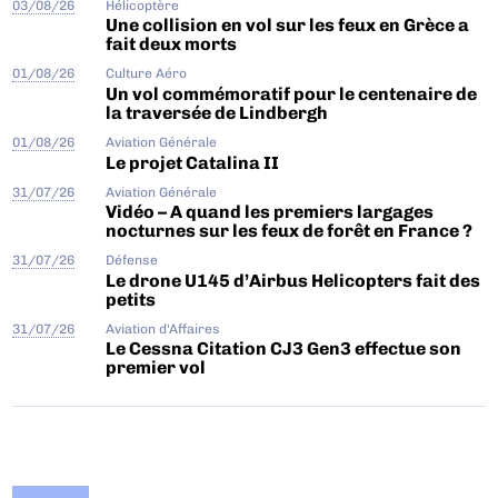
03/08/26
Hélicoptère
Une collision en vol sur les feux en Grèce a
fait deux morts
01/08/26
Culture Aéro
Un vol commémoratif pour le centenaire de
la traversée de Lindbergh
01/08/26
Aviation Générale
Le projet Catalina II
31/07/26
Aviation Générale
Vidéo – A quand les premiers largages
nocturnes sur les feux de forêt en France ?
31/07/26
Défense
Le drone U145 d’Airbus Helicopters fait des
petits
31/07/26
Aviation d'Affaires
Le Cessna Citation CJ3 Gen3 effectue son
premier vol