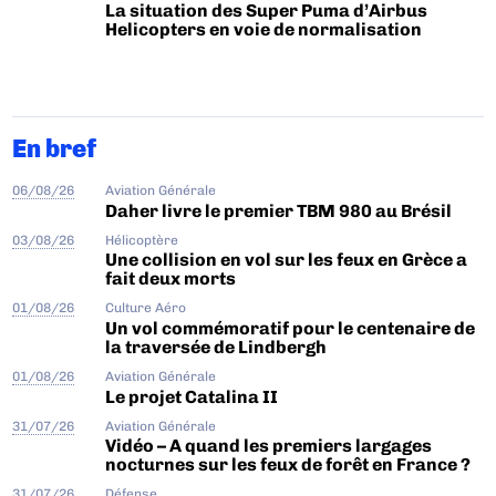
La situation des Super Puma d’Airbus
Helicopters en voie de normalisation
En bref
06/08/26
Aviation Générale
Daher livre le premier TBM 980 au Brésil
03/08/26
Hélicoptère
Une collision en vol sur les feux en Grèce a
fait deux morts
01/08/26
Culture Aéro
Un vol commémoratif pour le centenaire de
la traversée de Lindbergh
01/08/26
Aviation Générale
Le projet Catalina II
31/07/26
Aviation Générale
Vidéo – A quand les premiers largages
nocturnes sur les feux de forêt en France ?
31/07/26
Défense