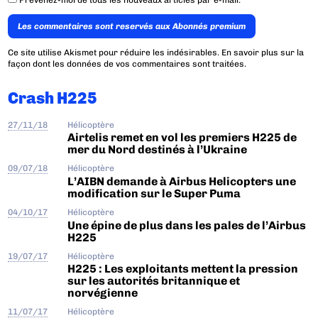
Les commentaires sont reservés aux Abonnés premium
Ce site utilise Akismet pour réduire les indésirables.
En savoir plus sur la
façon dont les données de vos commentaires sont traitées
.
Crash H225
27/11/18
Hélicoptère
Airtelis remet en vol les premiers H225 de
mer du Nord destinés à l’Ukraine
09/07/18
Hélicoptère
L’AIBN demande à Airbus Helicopters une
modification sur le Super Puma
04/10/17
Hélicoptère
Une épine de plus dans les pales de l’Airbus
H225
19/07/17
Hélicoptère
H225 : Les exploitants mettent la pression
sur les autorités britannique et
norvégienne
11/07/17
Hélicoptère