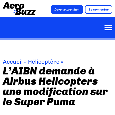
Devenir premium
Se connecter
Accueil
»
Hélicoptère
»
L’AIBN demande à
Airbus Helicopters
une modification sur
le Super Puma