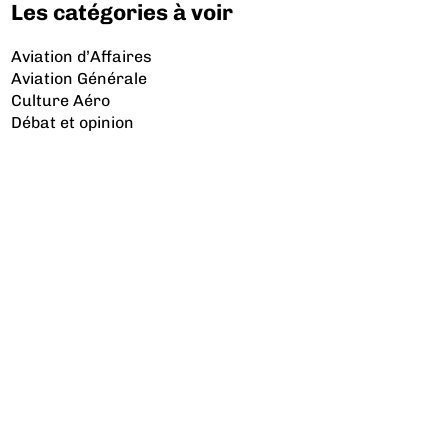
Les catégories à voir
Aviation d’Affaires
Aviation Générale
Culture Aéro
Débat et opinion
Défense
Dépose minute
Hélicoptère
Industrie
Transport Aérien
Les sujets à lire
Airbus
Air France
Bibliographie
Boeing
Crash
Drones