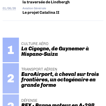
la traversée de Lindbergh
01/08/26
Aviation Générale
Le projet Catalina II
CULTURE AÉRO
La Cigogne, de Guynemer à
Hispano-Suiza
TRANSPORT AÉRIEN
EuroAirport, à cheval sur trois
frontières, un octogénaire en
grande forme
DÉFENSE
REX - Panne moteur en A-29B.