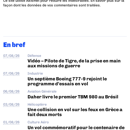
Ce site utilise Akismet pour réduire les indésirables.
En savoir plus sur la
façon dont les données de vos commentaires sont traitées
.
En bref
07/08/26
Défense
Vidéo – Pilote de Tigre, de la prise en main
aux missions de guerre
07/08/26
Industrie
Un septième Boeing 777-9 rejoint le
programme d’essais en vol
06/08/26
Aviation Générale
Daher livre le premier TBM 980 au Brésil
03/08/26
Hélicoptère
Une collision en vol sur les feux en Grèce a
fait deux morts
01/08/26
Culture Aéro
Un vol commémoratif pour le centenaire de