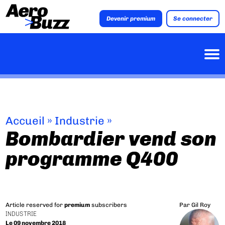
Devenir premium
Se connecter
Accueil
»
Industrie
»
Bombardier vend son
programme Q400
Article reserved for
premium
subscribers
Par
Gil Roy
INDUSTRIE
Le 09 novembre 2018