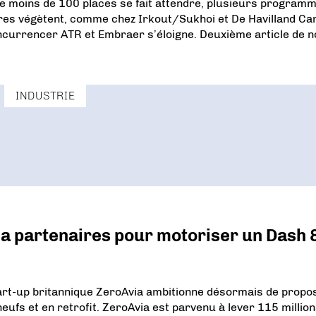
de moins de 100 places se fait attendre, plusieurs program
utres végètent, comme chez Irkout/Sukhoi et De Havilland Ca
ncurrencer ATR et Embraer s’éloigne. Deuxième article de n
INDUSTRIE
a partenaires pour motoriser un Dash 
start-up britannique ZeroAvia ambitionne désormais de propo
ufs et en retrofit. ZeroAvia est parvenu à lever 115 million