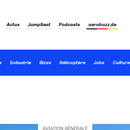
Actus
JumpSeat
Podcasts
aerobuzz.de
e
Industrie
Bizav
Hélicoptère
Jobs
Culture
AVIATION GÉNÉRALE