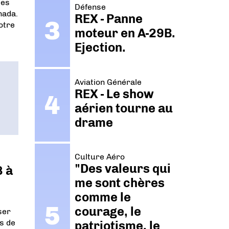
mes
Défense
nada.
REX - Panne
otre
moteur en A-29B.
Ejection.
Aviation Générale
REX - Le show
aérien tourne au
drame
Culture Aéro
"Des valeurs qui
8 à
me sont chères
comme le
courage, le
ser
s de
patriotisme, le