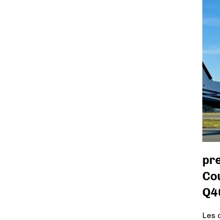
pr
Cou
Q4
Les 