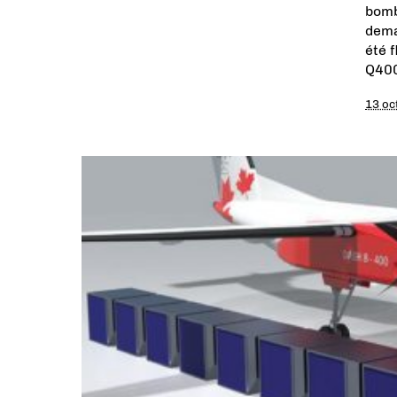
bomb
dema
été 
Q400
13 oc