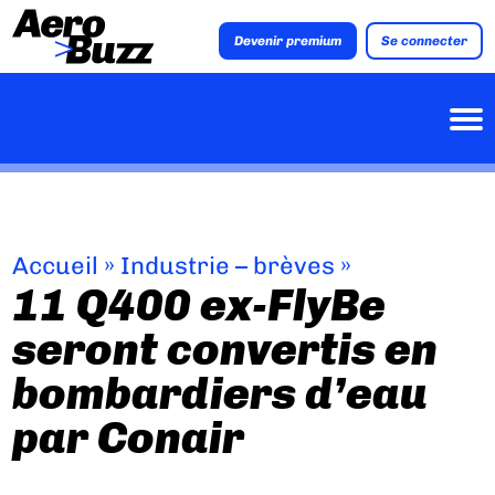
Devenir premium
Se connecter
Accueil
»
Industrie – brèves
»
11 Q400 ex-FlyBe
seront convertis en
bombardiers d’eau
par Conair