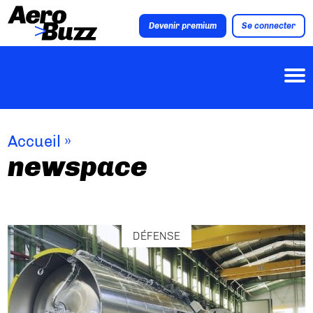
Devenir premium
Se connecter
Accueil
»
newspace
DÉFENSE