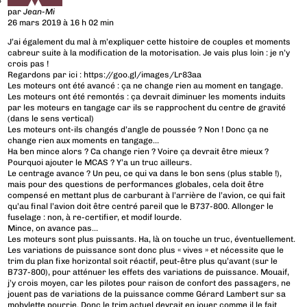
par
Jean-Mi
26 mars 2019 à 16 h 02 min
J’ai également du mal à m’expliquer cette histoire de couples et moments
cabreur suite à la modification de la motorisation. Je vais plus loin : je n’y
crois pas !
Regardons par ici :
https://goo.gl/images/Lr83aa
Les moteurs ont été avancé : ça ne change rien au moment en tangage.
Les moteurs ont été remontés : ça devrait diminuer les moments induits
par les moteurs en tangage car ils se rapprochent du centre de gravité
(dans le sens vertical)
Les moteurs ont-ils changés d’angle de poussée ? Non ! Donc ça ne
change rien aux moments en tangage…
Ha ben mince alors ? Ca change rien ? Voire ça devrait être mieux ?
Pourquoi ajouter le MCAS ? Y’a un truc ailleurs.
Le centrage avance ? Un peu, ce qui va dans le bon sens (plus stable !),
mais pour des questions de performances globales, cela doit être
compensé en mettant plus de carburant à l’arrière de l’avion, ce qui fait
qu’au final l’avion doit être centré pareil que le B737-800. Allonger le
fuselage : non, à re-certifier, et modif lourde.
Mince, on avance pas…
Les moteurs sont plus puissants. Ha, là on touche un truc, éventuellement.
Les variations de puissance sont donc plus « vives » et nécessite que le
trim du plan fixe horizontal soit réactif, peut-être plus qu’avant (sur le
B737-800), pour atténuer les effets des variations de puissance. Mouaif,
j’y crois moyen, car les pilotes pour raison de confort des passagers, ne
jouent pas de variations de la puissance comme Gérard Lambert sur sa
mobylette pourrie. Donc le trim actuel devrait en jouer comme il le fait