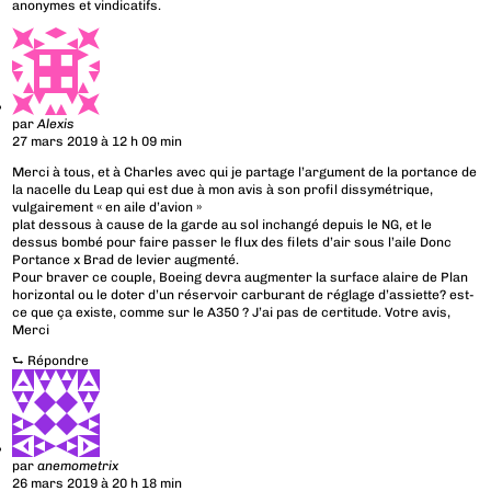
anonymes et vindicatifs.
par
Alexis
27 mars 2019 à 12 h 09 min
Merci à tous, et à Charles avec qui je partage l’argument de la portance de
la nacelle du Leap qui est due à mon avis à son profil dissymétrique,
vulgairement « en aile d’avion »
plat dessous à cause de la garde au sol inchangé depuis le NG, et le
dessus bombé pour faire passer le flux des filets d’air sous l’aile Donc
Portance x Brad de levier augmenté.
Pour braver ce couple, Boeing devra augmenter la surface alaire de Plan
horizontal ou le doter d’un réservoir carburant de réglage d’assiette? est-
ce que ça existe, comme sur le A350 ? J’ai pas de certitude. Votre avis,
Merci
⮑
Répondre
par
anemometrix
26 mars 2019 à 20 h 18 min