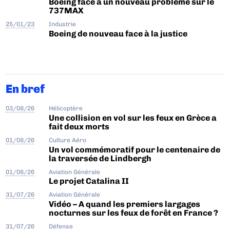
Boeing face à un nouveau problème sur le
737MAX
25/01/23
Industrie
Boeing de nouveau face à la justice
En bref
03/08/26
Hélicoptère
Une collision en vol sur les feux en Grèce a
fait deux morts
01/08/26
Culture Aéro
Un vol commémoratif pour le centenaire de
la traversée de Lindbergh
01/08/26
Aviation Générale
Le projet Catalina II
31/07/26
Aviation Générale
Vidéo – A quand les premiers largages
nocturnes sur les feux de forêt en France ?
31/07/26
Défense