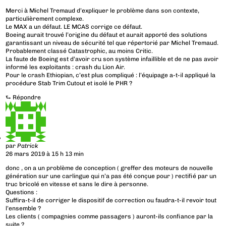
Merci à Michel Tremaud d’expliquer le problème dans son contexte,
particulièrement complexe.
Le MAX a un défaut. LE MCAS corrige ce défaut.
Boeing aurait trouvé l’origine du défaut et aurait apporté des solutions
garantissant un niveau de sécurité tel que répertorié par Michel Tremaud.
Probablement classé Catastrophic, au moins Critic.
La faute de Boeing est d’avoir cru son système infaillible et de ne pas avoir
informé les exploitants : crash du Lion Air.
Pour le crash Ethiopian, c’est plus compliqué : l’équipage a-t-il appliqué la
procédure Stab Trim Cutout et isolé le PHR ?
⮑
Répondre
par
Patrick
26 mars 2019 à 15 h 13 min
donc , on a un problème de conception ( greffer des moteurs de nouvelle
génération sur une carlingue qui n’a pas été conçue pour ) rectifié par un
truc bricolé en vitesse et sans le dire à personne.
Questions :
Suffira-t-il de corriger le dispositif de correction ou faudra-t-il revoir tout
l’ensemble ?
Les clients ( compagnies comme passagers ) auront-ils confiance par la
suite ?