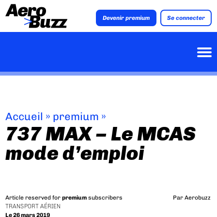
Devenir premium
Se connecter
Accueil
»
premium
»
737 MAX – Le MCAS
mode d’emploi
Article reserved for
premium
subscribers
Par
Aerobuzz
TRANSPORT AÉRIEN
Le 26 mars 2019