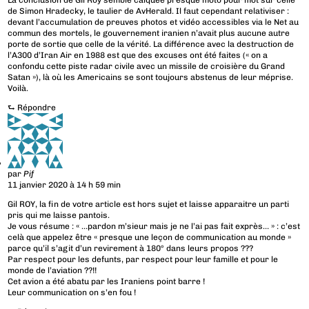
La conclusion de Gil Roy semble calquée presque moto pour mot sur celle
de Simon Hradecky, le taulier de AvHerald. Il faut cependant relativiser :
devant l’accumulation de preuves photos et vidéo accessibles via le Net au
commun des mortels, le gouvernement iranien n’avait plus aucune autre
porte de sortie que celle de la vérité. La différence avec la destruction de
l’A300 d’Iran Air en 1988 est que des excuses ont été faites (« on a
confondu cette piste radar civile avec un missile de croisière du Grand
Satan »), là où les Americains se sont toujours abstenus de leur méprise.
Voilà.
⮑
Répondre
par
Pif
11 janvier 2020 à 14 h 59 min
Gil ROY, la fin de votre article est hors sujet et laisse apparaitre un parti
pris qui me laisse pantois.
Je vous résume : « …pardon m’sieur mais je ne l’ai pas fait exprès… » : c’est
celà que appelez être « presque une leçon de communication au monde »
parce qu’il s’agit d’un revirement à 180° dans leurs propos ???
Par respect pour les defunts, par respect pour leur famille et pour le
monde de l’aviation ??!!
Cet avion a été abatu par les Iraniens point barre !
Leur communication on s’en fou !