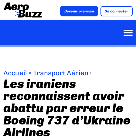
Devenir premium
Se connecter
Accueil
»
Transport Aérien
»
Les iraniens
reconnaissent avoir
abattu par erreur le
Boeing 737 d’Ukraine
Airlines