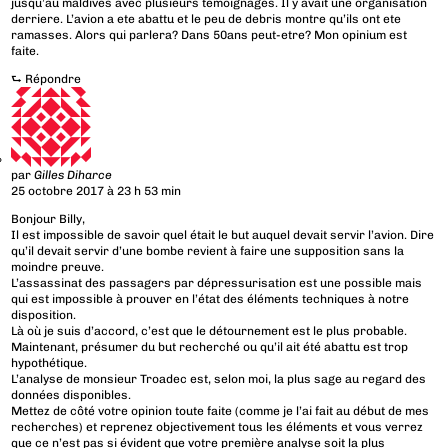
jusqu’au maldives avec plusieurs temoignages. Il y avait une organisation
derriere. L’avion a ete abattu et le peu de debris montre qu’ils ont ete
ramasses. Alors qui parlera? Dans 50ans peut-etre? Mon opinium est
faite.
⮑
Répondre
par
Gilles Diharce
25 octobre 2017 à 23 h 53 min
Bonjour Billy,
Il est impossible de savoir quel était le but auquel devait servir l’avion. Dire
qu’il devait servir d’une bombe revient à faire une supposition sans la
moindre preuve.
L’assassinat des passagers par dépressurisation est une possible mais
qui est impossible à prouver en l’état des éléments techniques à notre
disposition.
Là où je suis d’accord, c’est que le détournement est le plus probable.
Maintenant, présumer du but recherché ou qu’il ait été abattu est trop
hypothétique.
L’analyse de monsieur Troadec est, selon moi, la plus sage au regard des
données disponibles.
Mettez de côté votre opinion toute faite (comme je l’ai fait au début de mes
recherches) et reprenez objectivement tous les éléments et vous verrez
que ce n’est pas si évident que votre première analyse soit la plus