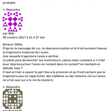
probable.
⮑
Répondre
par
Billy
26 octobre 2017 à 21 h 27 min
Bonjour Gilles,
D’apres le message de Luc, la depressurisation et le froid auraient fausse
la trajectoire inmarsat de l avion.
Une nouvelle trajectoire reste a vérifier.
Le pilote peut declencher les instincteurs cabine mais comment a-t-il fait
pour depressuriser l’avion en restant dans le cockpit? en montant en
altitude maxi ?
Il faut arriver a savoir la part liee a la pression et au froid sachant que la
trajectoire peu se rapprocher des maldives ou des temoins ont vu l’avion.
Je crois que Luc a la cle du mystere.
⮑
Répondre
par
Roland M___