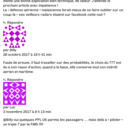
même une bonne explication bien technique, de valeur. J’attends le
prochain article avec impatience !
La « défense aérienne » malaisienne ferait mieux de se faire oublier sur ce
coup-là – ses veilleurs radars étaient sur facebook cette nuit ?
⮑
Répondre
par
Billy
26 octobre 2017 à 18 h 41 min
Faute de preuve, il faut travailler sur des probabilités, le choix du 777 est
du a son rayon d’action, quand a la base, elle conserve tout son intérêt
aerien et maritime.
⮑
Répondre
par
Luc
3 novembre 2017 à 8 h 13 min
@Billy oui quelques PPL US parmis les passagers …. mais delà a « piloter »
un triple 7 par le FMS !!!!!