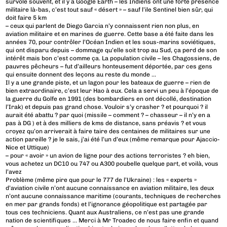
survole souvent, et il y a Google Earth – les Indiens ont une forte présence
militaire là-bas, c’est tout sauf « désert » – sauf l’ile Sentinel bien sûr, qui
doit faire 5 km
– ceux qui parlent de Diego Garcia n’y connaissent rien non plus, en
aviation militaire et en marines de guerre. Cette base a été faite dans les
années 70, pour contrôler l’Océan Indien et les sous-marins soviétiques,
qui ont disparu depuis – dommage qu’elle soit trop au Sud, ça perd de son
intérêt mais bon c’est comme ça. La population civile – les Chagossiens, de
pauvres pêcheurs – fut d’ailleurs honteusement déportée, par ces gens
qui ensuite donnent des leçons au reste du monde …
Il y a une grande piste, et un lagon pour les bateaux de guerre – rien de
bien extraordinaire, c’est leur Hao à eux. Cela a servi un peu à l’époque de
la guerre du Golfe en 1991 (des bombardiers en ont décollé, destination
l’Irak) et depuis pas grand chose. Vouloir s’y crasher ? et pourquoi ? il
aurait été abattu ? par quoi (missile – comment ? – chasseur – il n’y en a
pas à DG ) et à des milliers de kms de distance, sans préavis ? et vous
croyez qu’on arriverait à faire taire des centaines de militaires sur une
action pareille ? je le sais, j’ai été l’un d’eux (même remarque pour Ajaccio-
Nice et Uttique)
– pour « avoir » un avion de ligne pour des actions terroristes ? eh bien,
vous achetez un DC10 ou 747 ou A300 poubelle quelque part, et voilà, vous
l’avez
Problème (même pire que pour le 777 de l’Ukraine) : les « experts »
d’aviation civile n’ont aucune connaissance en aviation militaire, les deux
n’ont aucune connaissance maritime (courants, techniques de recherches
en mer par grands fonds) et l’ignorance géopolitique est partagée par
tous ces techniciens. Quant aux Australiens, ce n’est pas une grande
nation de scientifiques … Merci à Mr Troadec de nous faire enfin et quand