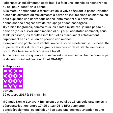
l’alternateur qui alimentait cette bus, il a fallu une journée de recherches
au sol pour identifier la panne ).
Si le moteur actionnant la fermeture de la valve régulant la pressurisation
n’est plus alimenté ou mal alimenté à partir de 20.000 pieds en montée, on
peut expliquer une dépressurisation lente menant à la perte de
connaissance progressive de l’équipage et des passagers….
Il y a bien longtemps, comme tous les pilotes militaires, je suis passé au
caisson (sous surveillance médicale) où j’ai pu constater comment, sous
faible pression, les facultés intellectuelles diminuaient relativement
rapidement sans que l’on en prenne conscience!
idem pour une perte de la ventilation de la soute électronique… surchauffe
et perte des des différents signaux sans besoin de véritable incendie à
bord.. Pas besoin de terroristes à bord!
Autre point : est-ce qu’un « arc immarsat » passe bien à l’heure connue par
le dernier point sol certain (Point IGAMI)?
⮑
Répondre
par
Luc
30 octobre 2017 à 19 h 48 min
@Claude Non le 1er arc / Immarsat est celui de 18h28 soit juste après la
dépressurisation (entre 17h25 et 18h25 le BFO augmente
considérablement , ce qui fait un lien avec une dépressurisation et une