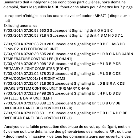
Immarsat) doit « intégrer » ces conditions particulières, hors domaine
d’emploi, dans lesquelles le SDU fonctionne alors pour émettre les 7 pings.
Le rapport n’intègre pas les acars du vol précédent MH371 ( dispo sur le
net)
Ex listing anomalies
7/03/2014 07:30:58.560 3 Subsequent Signalling Unit O H 1 8 C
7/03/2014 07:30:58.718 4 Subsequent Signalling Unit 4 B M H 0 3 7 1
7/03/2014 07:30:38.219 20 Subsequent Signalling Unit D B E L M S DB
ELMS P210 ELECTRONICS UNIT
7/03/2014 07:30:39.505 28 Subsequent Signalling Unit L D B C A DB CABIN
TEMPERATURE CONTROLLER (R CHAN1)
7/03/2014 07:30:59.998 12 Subsequent Signalling Unit P L D B P DB
PRIMARY FLIGHT COMPUTER (RIGHT)
7/03/2014 07:31:02.878 21 Subsequent Signalling Unit P L D B C DB
CPM/COMM(M001) IN RIGHT AIMS
7/03/2014 07:31:04.318 30 Subsequent Signalling Unit D B B R A K DB
BRAKE SYSTEM CONTROL UNIT (PRIMARY CHAN)
7/03/2014 07:31:19.498 28 Subsequent Signalling Unit H P L D B DB
SATELLITE DATA UNIT (LEFT).
7/03/2014 07:31:30.339 11 Subsequent Signalling Unit L D B O V DB
OVERHEAD PANEL BUS CONTROLLER (R)
7/03/2014 07:31:30.501 12 Subsequent Signalling Unit E R H E A D P DB
OVERHEAD PANEL BUS CONTROLLER (L)
L’analyse de la faible production électrique de ce vol, après Igari, met en
évidence soit une défaillance des génératrices des moteurs RR , soit une
« déconnection massive » de tous les consommateurs par ouverture des