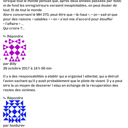
lorsque tout le monde pensait que, après deux années passées par 4000
m de fond les enregistreurs seraient inexploitables, on peut douter de
tout. Et de tout le monde.
Alors concernant le MH 370, peut-être que « là-haut », « on » sait et que
pour des raisons « valables » « on » s’est mis d’accord pour étouffer
« l’affaire » …
Qui croire ?…
⮑
Répondre
par
Billy
26 octobre 2017 à 18 h 56 min
Il y a des responsabilités a etablir qui a organisé l attentat, qui a detruit
l’avion sachant qu’il y avait probablement que le pilote de vivant. Il y a peut
etre la un moyen de desserer l etau en echange de la recuperation des
restes des victimes.
⮑
Répondre
par
lavidurev