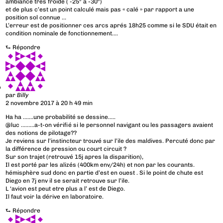
ambiance très froide ( -25° à -30°)
et de plus c’est un point calculé mais pas « calé » par rapport a une
position sol connue …
L’erreur est de positionner ces arcs aprés 18h25 comme si le SDU était en
condition nominale de fonctionnement….
⮑
Répondre
par
Billy
2 novembre 2017 à 20 h 49 min
Ha ha …….une probabilité se dessine…..
@luc ………a-t-on vérifié si le personnel navigant ou les passagers avaient
des notions de pilotage??
Je reviens sur l’instincteur trouvé sur l’ile des maldives. Percuté donc par
la différence de pression ou court circuit ?
Sur son trajet (retrouvé 15j apres la disparition),
Il est porté par les alizés (400km env/24h) et non par les courants.
hémisphère sud donc en partie d’est en ouest . Si le point de chute est
Diego en 7j env il se serait retrouve sur l’ile.
L ‘avion est peut etre plus a l’ est de Diego.
Il faut voir la dérive en laboratoire.
⮑
Répondre