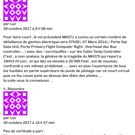
par
Luc
29 octobre 2017 à 9 h 06 min
Pour faire court , le vol précedent MH371 a connu un certain nombre de
défaillance de gestion électrique vers 07H30 ( 07 Mars 2014) ( Perte Sat
Data Unit, Perte Primary Flight Computer Right , Overhead des Bus
controller…. ) avec des « surchauffes » sur les Cabin Temp Controller.
C’est , a mon analyse, la génèse de la tragédie du MH370 qui repart a
16H43 (H Loc) , et qui dés sa montée a 20 000 Feet , est de nouveau
confronté a ces mêmes problèmes ….. avec en plus l’ouvertures de tous
les fusibles en partie supérieure du poste de pilotage car ce court-circuit
puis ce feu couve juste au dessus des têtes des pilotes…..
la suite vous la connaissez …
⮑
Répondre
par
Luc
30 octobre 2017 à 18 h 57 min
Peu de certitude a part :