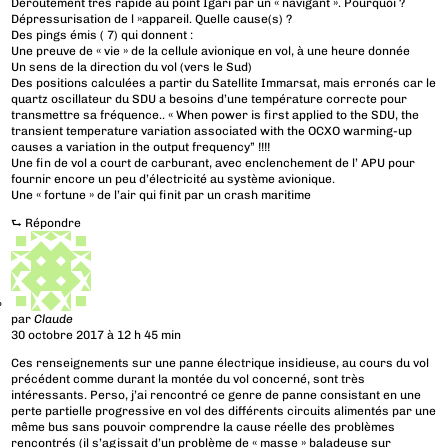
Déroutement trés rapide au point Igari par un « navigant ». Pourquoi ?
Dépressurisation de l »appareil. Quelle cause(s) ?
Des pings émis ( 7) qui donnent :
Une preuve de « vie » de la cellule avionique en vol, à une heure donnée
Un sens de la direction du vol (vers le Sud)
Des positions calculées a partir du Satellite Immarsat, mais erronés car le
quartz oscillateur du SDU a besoins d’une température correcte pour
transmettre sa fréquence.. « When power is first applied to the SDU, the
transient temperature variation associated with the OCXO warming-up
causes a variation in the output frequency” !!!!
Une fin de vol a court de carburant, avec enclenchement de l’ APU pour
fournir encore un peu d’électricité au système avionique.
Une « fortune » de l’air qui finit par un crash maritime
⮑
Répondre
par
Claude
30 octobre 2017 à 12 h 45 min
Ces renseignements sur une panne électrique insidieuse, au cours du vol
précédent comme durant la montée du vol concerné, sont très
intéressants. Perso, j’ai rencontré ce genre de panne consistant en une
perte partielle progressive en vol des différents circuits alimentés par une
même bus sans pouvoir comprendre la cause réelle des problèmes
rencontrés (il s’agissait d’un problème de « masse » baladeuse sur