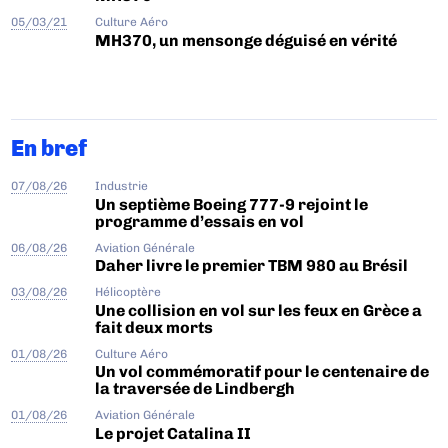
05/03/21
Culture Aéro
MH370, un mensonge déguisé en vérité
En bref
07/08/26
Industrie
Un septième Boeing 777-9 rejoint le
programme d’essais en vol
06/08/26
Aviation Générale
Daher livre le premier TBM 980 au Brésil
03/08/26
Hélicoptère
Une collision en vol sur les feux en Grèce a
fait deux morts
01/08/26
Culture Aéro
Un vol commémoratif pour le centenaire de
la traversée de Lindbergh
01/08/26
Aviation Générale
Le projet Catalina II