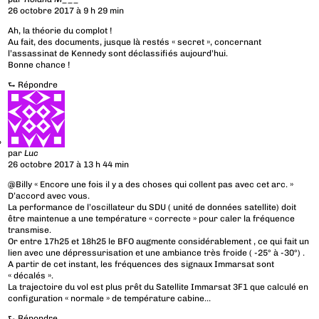
26 octobre 2017 à 9 h 29 min
Ah, la théorie du complot !
Au fait, des documents, jusque là restés « secret », concernant
l’assassinat de Kennedy sont déclassifiés aujourd’hui.
Bonne chance !
⮑
Répondre
par
Luc
26 octobre 2017 à 13 h 44 min
@Billy « Encore une fois il y a des choses qui collent pas avec cet arc. »
D’accord avec vous.
La performance de l’oscillateur du SDU ( unité de données satellite) doit
être maintenue a une température « correcte » pour caler la fréquence
transmise.
Or entre 17h25 et 18h25 le BFO augmente considérablement , ce qui fait un
lien avec une dépressurisation et une ambiance très froide ( -25° à -30°) .
A partir de cet instant, les fréquences des signaux Immarsat sont
« décalés ».
La trajectoire du vol est plus prêt du Satellite Immarsat 3F1 que calculé en
configuration « normale » de température cabine…
⮑
Répondre