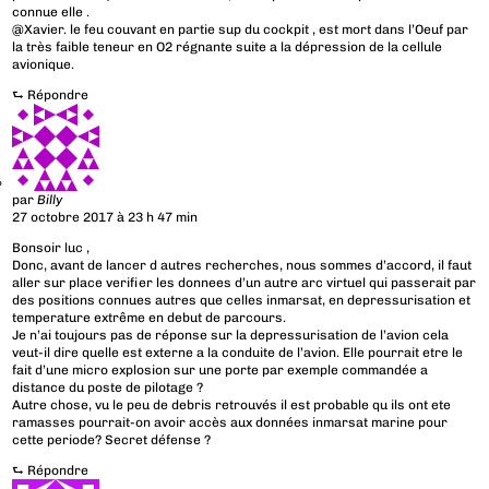
connue elle .
@Xavier. le feu couvant en partie sup du cockpit , est mort dans l’Oeuf par
la très faible teneur en O2 régnante suite a la dépression de la cellule
avionique.
⮑
Répondre
par
Billy
27 octobre 2017 à 23 h 47 min
Bonsoir luc ,
Donc, avant de lancer d autres recherches, nous sommes d’accord, il faut
aller sur place verifier les donnees d’un autre arc virtuel qui passerait par
des positions connues autres que celles inmarsat, en depressurisation et
temperature extrême en debut de parcours.
Je n’ai toujours pas de réponse sur la depressurisation de l’avion cela
veut-il dire quelle est externe a la conduite de l’avion. Elle pourrait etre le
fait d’une micro explosion sur une porte par exemple commandée a
distance du poste de pilotage ?
Autre chose, vu le peu de debris retrouvés il est probable qu ils ont ete
ramasses pourrait-on avoir accès aux données inmarsat marine pour
cette periode? Secret défense ?
⮑
Répondre