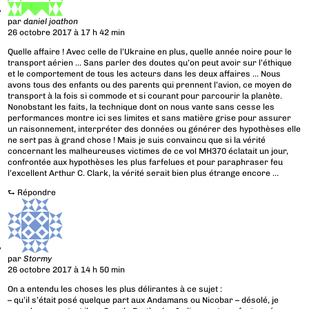
par
daniel joathon
26 octobre 2017 à 17 h 42 min
Quelle affaire ! Avec celle de l’Ukraine en plus, quelle année noire pour le
transport aérien … Sans parler des doutes qu’on peut avoir sur l’éthique
et le comportement de tous les acteurs dans les deux affaires … Nous
avons tous des enfants ou des parents qui prennent l’avion, ce moyen de
transport à la fois si commode et si courant pour parcourir la planète.
Nonobstant les faits, la technique dont on nous vante sans cesse les
performances montre ici ses limites et sans matière grise pour assurer
un raisonnement, interpréter des données ou générer des hypothèses elle
ne sert pas à grand chose ! Mais je suis convaincu que si la vérité
concernant les malheureuses victimes de ce vol MH370 éclatait un jour,
confrontée aux hypothèses les plus farfelues et pour paraphraser feu
l’excellent Arthur C. Clark, la vérité serait bien plus étrange encore …
⮑
Répondre
par
Stormy
26 octobre 2017 à 14 h 50 min
On a entendu les choses les plus délirantes à ce sujet :
– qu’il s’était posé quelque part aux Andamans ou Nicobar – désolé, je