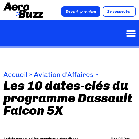
Devenir premium
Se connecter
Accueil
»
Aviation d'Affaires
»
Les 10 dates-clés du
programme Dassault
Falcon 5X