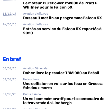
Le moteur PurePower PW800 de Pratt &
Whitney pour le Falcon 5X
13/12/17
Aviation d'Affaires
Dassault met fin au programme Falcon 5X
24/05/16
Aviation d'Affaires
Entrée en service du Falcon 5X reportée à
2020
En bref
06/08/26
Aviation Générale
Daher livre le premier TBM 980 au Brésil
03/08/26
Hélicoptère
Une collision en vol sur les feux en Grèce a
fait deux morts
01/08/26
Culture Aéro
Un vol commémoratif pour le centenaire de
la traversée de Lindbergh