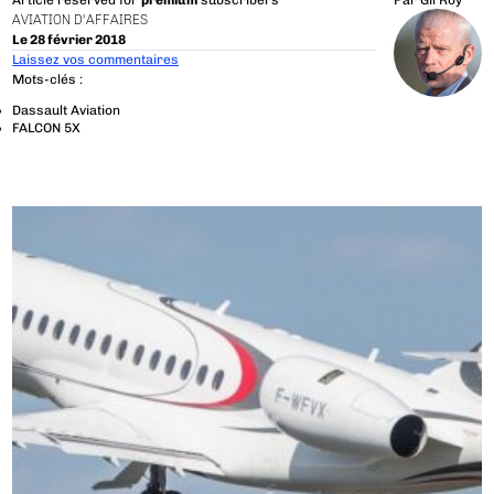
Article reserved for
premium
subscribers
Par
Gil Roy
AVIATION D'AFFAIRES
Le 28 février 2018
Laissez vos commentaires
Mots-clés :
Dassault Aviation
FALCON 5X