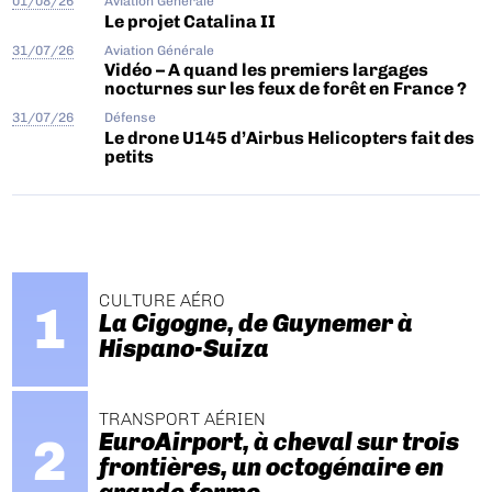
01/08/26
Aviation Générale
Le projet Catalina II
31/07/26
Aviation Générale
Vidéo – A quand les premiers largages
nocturnes sur les feux de forêt en France ?
31/07/26
Défense
Le drone U145 d’Airbus Helicopters fait des
petits
CULTURE AÉRO
La Cigogne, de Guynemer à
Hispano-Suiza
TRANSPORT AÉRIEN
EuroAirport, à cheval sur trois
frontières, un octogénaire en