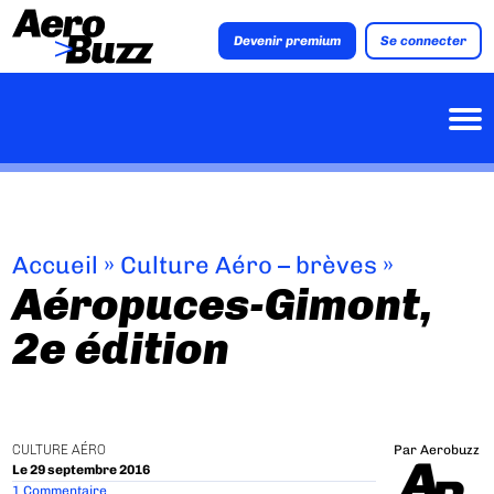
Devenir premium
Se connecter
Accueil
»
Culture Aéro – brèves
»
Aéropuces-Gimont,
2e édition
CULTURE AÉRO
Par
Aerobuzz
Le 29 septembre 2016
1 Commentaire