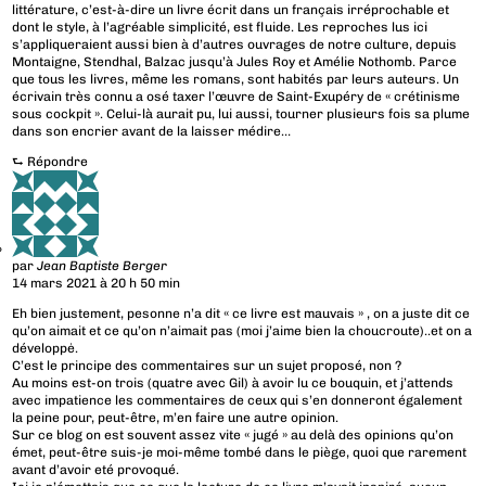
littérature, c’est-à-dire un livre écrit dans un français irréprochable et
dont le style, à l’agréable simplicité, est fluide. Les reproches lus ici
s’appliqueraient aussi bien à d’autres ouvrages de notre culture, depuis
Montaigne, Stendhal, Balzac jusqu’à Jules Roy et Amélie Nothomb. Parce
que tous les livres, même les romans, sont habités par leurs auteurs. Un
écrivain très connu a osé taxer l’œuvre de Saint-Exupéry de « crétinisme
sous cockpit ». Celui-là aurait pu, lui aussi, tourner plusieurs fois sa plume
dans son encrier avant de la laisser médire…
⮑
Répondre
par
Jean Baptiste Berger
14 mars 2021 à 20 h 50 min
Eh bien justement, pesonne n’a dit « ce livre est mauvais » , on a juste dit ce
qu’on aimait et ce qu’on n’aimait pas (moi j’aime bien la choucroute)..et on a
développė.
C’est le principe des commentaires sur un sujet proposé, non ?
Au moins est-on trois (quatre avec Gil) à avoir lu ce bouquin, et j’attends
avec impatience les commentaires de ceux qui s’en donneront également
la peine pour, peut-être, m’en faire une autre opinion.
Sur ce blog on est souvent assez vite « jugé » au delà des opinions qu’on
émet, peut-être suis-je moi-même tombé dans le piège, quoi que rarement
avant d’avoir eté provoqué.