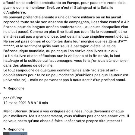
affecté en escadrille combattante en Europe, pour passer le reste de la
guerre comme moniteur. Bref, ce n’est ni Stalingrad ni la Bataille
d’Angleterre.
Ne pouvant prétendre ensuite à une carrière militaire où on lui aurait
reproché toute sa vie son absence de campagnes, il est donc rentré à Air
France, pour de longues années confortables… au cours desquelles rien
ne s’est passé. Comme en plus il ne lisait pas (son fils le reconnait) et ne
s’intéressait pas à grand chose, tout cela manque singulièrement d’éclat.
Ne seront passionnés et confortés dans leur morgue que les gens d’A**
******, et le sentiment qu’ils sont seuls à partager, d’être l’élite de
l’aéronautique mondiale, au point que l’on écrive des livres sur eux.
La fin du livre et ses réflexions sur la vieillesse et la fin de vie, le lent
naufrage et la solitude qui l’accompagne, vous fera j’en suis sûr sombrer
dans des abîmes de déprime.
Le tout saupoudré de quelques commentaires anti-racistes et anti-
colonisateurs pour faire un peu moderne (n’oublions pas que l’auteur est
universitaire)… mais ne parvenant pas à nous sortir d’un profond ennui.
⮑
Répondre
par
Gil Roy
14 mars 2021 à 8 h 18 min
Merci Stormy. Grâce à vos critiques éclairées, nous devenons chaque
jour meilleurs. Mais apparemment, vous n’allons pas encore assez vite. Il
ne vous reste qu’une chose à faire : créer votre propre site internet !
⮑
Répondre