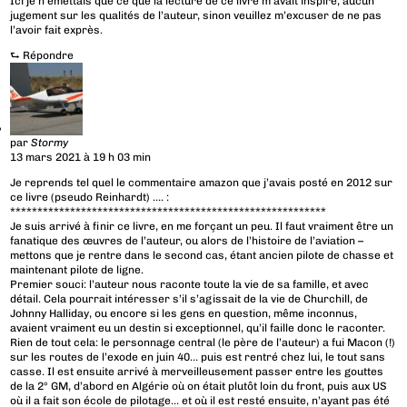
Ici je n’émettais que ce que la lecture de ce livre m’avait inspiré, aucun
jugement sur les qualités de l’auteur, sinon veuillez m’excuser de ne pas
l’avoir fait exprès.
⮑
Répondre
par
Stormy
13 mars 2021 à 19 h 03 min
Je reprends tel quel le commentaire amazon que j’avais posté en 2012 sur
ce livre (pseudo Reinhardt) …. :
**********************************************************
Je suis arrivé à finir ce livre, en me forçant un peu. Il faut vraiment être un
fanatique des œuvres de l’auteur, ou alors de l’histoire de l’aviation –
mettons que je rentre dans le second cas, étant ancien pilote de chasse et
maintenant pilote de ligne.
Premier souci: l’auteur nous raconte toute la vie de sa famille, et avec
détail. Cela pourrait intéresser s’il s’agissait de la vie de Churchill, de
Johnny Halliday, ou encore si les gens en question, même inconnus,
avaient vraiment eu un destin si exceptionnel, qu’il faille donc le raconter.
Rien de tout cela: le personnage central (le père de l’auteur) a fui Macon (!)
sur les routes de l’exode en juin 40… puis est rentré chez lui, le tout sans
casse. Il est ensuite arrivé à merveilleusement passer entre les gouttes
de la 2° GM, d’abord en Algérie où on était plutôt loin du front, puis aux US
où il a fait son école de pilotage… et où il est resté ensuite, n’ayant pas été