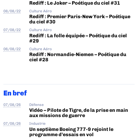
Rediff : Le Joker – Poétique du ciel #31
08/08/22
Culture Aéro
Rediff : Premier Paris-New York – Poétique
du ciel #30
07/08/22
Culture Aéro
Rediff : La folle équipée – Poétique du ciel
#29
06/08/22
Culture Aéro
Rediff : Normandie-Niemen – Poétique du
ciel #28
En bref
07/08/26
Défense
Vidéo – Pilote de Tigre, de la prise en main
aux missions de guerre
07/08/26
Industrie
Un septième Boeing 777-9 rejoint le
programme d’essais en vol