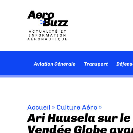
ACTUALITÉ ET
INFORMATION
AÉRONAUTIQUE
Aviation Générale
Transport
Défens
Accueil
»
Culture Aéro
»
Ari Huusela sur le
Vendée Globe avan