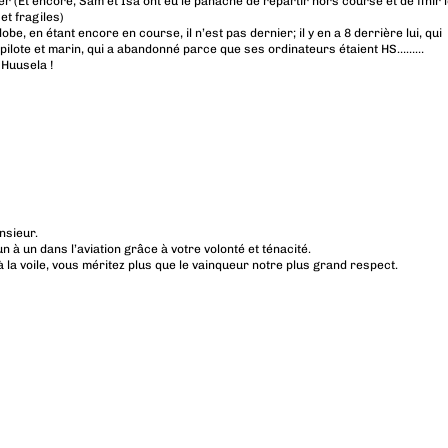
 (Et encore, Sam et Isa ont eu le panache de repartir hors course et de finir 
et fragiles)
obe, en étant encore en course, il n’est pas dernier; il y en a 8 derrière lui, qui
pilote et marin, qui a abandonné parce que ses ordinateurs étaient HS………
 Huusela !
nsieur.
n à un dans l’aviation grâce à votre volonté et ténacité.
la voile, vous méritez plus que le vainqueur notre plus grand respect.