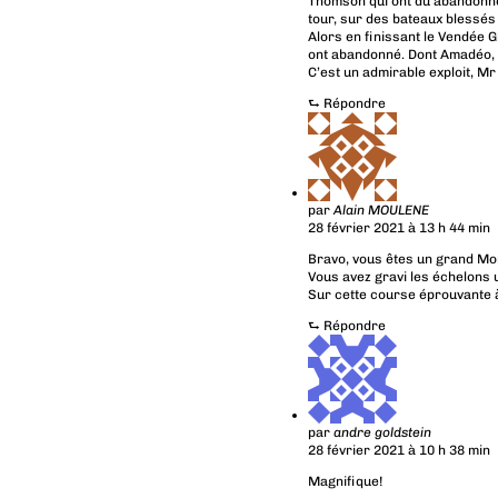
Thomson qui ont du abandonner
tour, sur des bateaux blessés 
Alors en finissant le Vendée Gl
ont abandonné. Dont Amadéo, 
C’est un admirable exploit, Mr
⮑
Répondre
par
Alain MOULENE
28 février 2021 à 13 h 44 min
Bravo, vous êtes un grand Mo
Vous avez gravi les échelons u
Sur cette course éprouvante à 
⮑
Répondre
par
andre goldstein
28 février 2021 à 10 h 38 min
Magnifique!