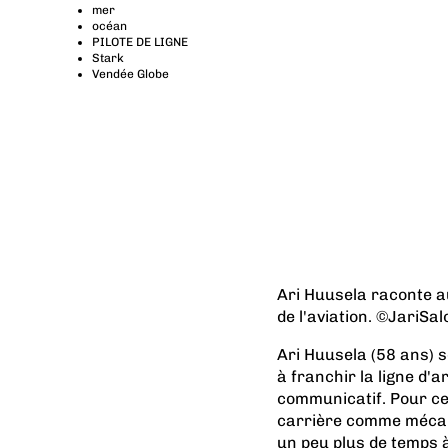
mer
océan
PILOTE DE LIGNE
Stark
Vendée Globe
Ari Huusela raconte a
de l'aviation. ©JariSal
Ari Huusela (58 ans) 
à franchir la ligne d'
communicatif. Pour ce
carrière comme mécano 
un peu plus de temps à