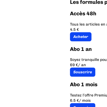
Les formules
Accès 48h
Tous les articles e
4.5 €
Acheter
Abo 1 an
Soyez tranquille pou
69 €
/ an
Souscrire
Abo 1 mois
Testez l’offre Prem
6.5 €
/ mois