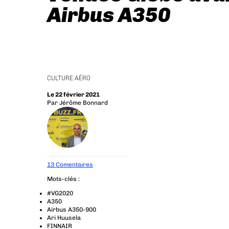
Airbus A350
CULTURE AÉRO
Le 22 février 2021
Par
Jérôme Bonnard
13 Comentaires
Mots-clés :
#VG2020
A350
Airbus A350-900
Ari Huusela
FINNAIR