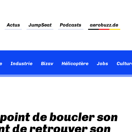
Actus
JumpSeat
Podcasts
aerobuzz.de
e
Industrie
Bizav
Hélicoptère
Jobs
Cultur
 point de boucler son
t de retrouver son