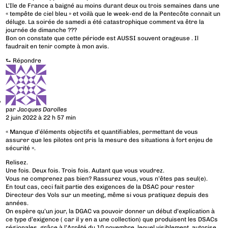
L’Ile de France a baigné au moins durant deux ou trois semaines dans une
« tempête de ciel bleu » et voilà que le week-end de la Pentecôte connait un
déluge. La soirée de samedi a été catastrophique comment va être la
journée de dimanche ???
Bon on constate que cette période est AUSSI souvent orageuse . Il
faudrait en tenir compte à mon avis.
⮑
Répondre
par
Jacques Darolles
2 juin 2022 à 22 h 57 min
« Manque d’éléments objectifs et quantifiables, permettant de vous
assurer que les pilotes ont pris la mesure des situations à fort enjeu de
sécurité ».
Relisez.
Une fois. Deux fois. Trois fois. Autant que vous voudrez.
Vous ne comprenez pas bien? Rassurez vous, vous n’êtes pas seul(e).
En tout cas, ceci fait partie des exigences de la DSAC pour rester
Directeur des Vols sur un meeting, même si vous pratiquez depuis des
années.
On espère qu’un jour, la DGAC va pouvoir donner un début d’explication à
ce type d’exigence ( car il y en a une collection) que produisent les DSACs
régionales, grâce à l’Arrêté du 10 novembre, lequel visiblement, autorise