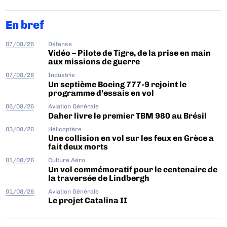
En bref
07/08/26
Défense
Vidéo – Pilote de Tigre, de la prise en main
aux missions de guerre
07/08/26
Industrie
Un septième Boeing 777-9 rejoint le
programme d’essais en vol
06/08/26
Aviation Générale
Daher livre le premier TBM 980 au Brésil
03/08/26
Hélicoptère
Une collision en vol sur les feux en Grèce a
fait deux morts
01/08/26
Culture Aéro
Un vol commémoratif pour le centenaire de
la traversée de Lindbergh
01/08/26
Aviation Générale
Le projet Catalina II