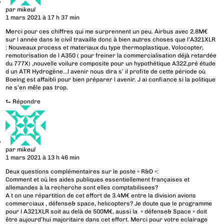
par
mikeul
1 mars 2021 à 17 h 37 min
Merci pour ces chiffres qui me surprennent un peu. Airbus avec 2.8M€
sur l année dans le civil travaille donc à bien autres choses que l’A321XLR
: Nouveaux process et materiaux du type thermoplastique, Volocopter,
remotorisation de l A350 ( pour freiner la commercialisation déjà retardée
du 777X) ,nouvelle voilure composite pour un hypothétique A322,pré étude
d un ATR Hydrogène…l avenir nous dira s’ il profite de cette période où
Boeing est affaibli pour bien préparer l avenir. J ai confiance si la politique
ne s’en mêle pas trop.
⮑
Répondre
par
mikeul
1 mars 2021 à 13 h 46 min
Deux questions complémentaires sur le poste » R&D »:
Comment et où les aides publiques essentiellement françaises et
allemandes à la recherche sont elles comptabilisees?
A t on une répartition de cet effort de 3.4M€ entre la division avions
commerciaux , défense& space, helicopters? Je doute que le programme
pour l A321XLR soit au delà de 500M€, aussi la » défense& Space » doit
être aujourd’hui majoritaire dans cet effort. Merci pour votre eclairage