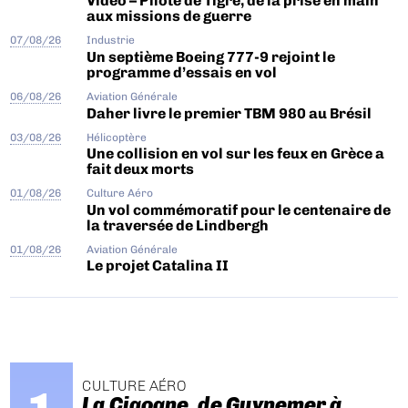
Vidéo – Pilote de Tigre, de la prise en main
aux missions de guerre
07/08/26
Industrie
Un septième Boeing 777-9 rejoint le
programme d’essais en vol
06/08/26
Aviation Générale
Daher livre le premier TBM 980 au Brésil
03/08/26
Hélicoptère
Une collision en vol sur les feux en Grèce a
fait deux morts
01/08/26
Culture Aéro
Un vol commémoratif pour le centenaire de
la traversée de Lindbergh
01/08/26
Aviation Générale
Le projet Catalina II
CULTURE AÉRO
La Cigogne, de Guynemer à