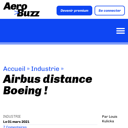
Devenir premium
Se connecter
Accueil
»
Industrie
»
Airbus distance
Boeing !
INDUSTRIE
Par
Louis
Kulicka
Le 01 mars 2021
7 Comentaires