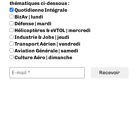
thématiques ci-dessous :
Quotidienne Intégrale
BizAv | lundi
Défense | mardi
Hélicoptères & eVTOL | mercredi
Industrie & Jobs | jeudi
Transport Aérien | vendredi
Aviation Générale | samedi
Culture Aéro | dimanche