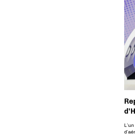
Rep
d’
L’un
d’aé