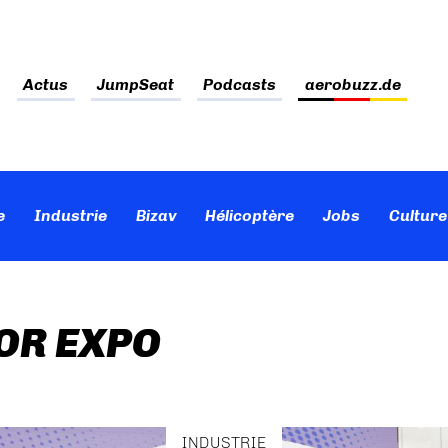
Actus
JumpSeat
Podcasts
aerobuzz.de
e
Industrie
Bizav
Hélicoptère
Jobs
Culture
OR EXPO
INDUSTRIE