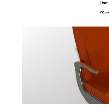
Hamb
06 m