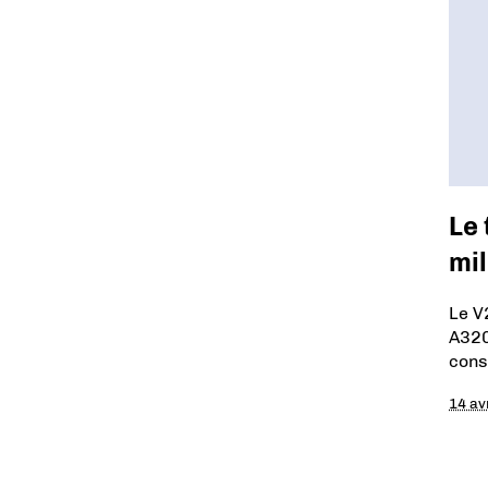
Le
mil
Le V
A320
cons
14 av