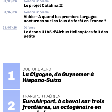
01/08/26
Aviation Générale
Le projet Catalina II
31/07/26
Aviation Générale
Vidéo – A quand les premiers largages
nocturnes sur les feux de forêt en France ?
31/07/26
Défense
Le drone U145 d’Airbus Helicopters fait des
petits
CULTURE AÉRO
La Cigogne, de Guynemer à
Hispano-Suiza
TRANSPORT AÉRIEN
EuroAirport, à cheval sur trois
frontières, un octogénaire en