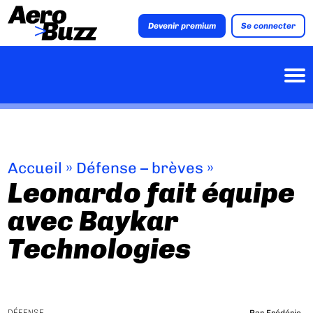
Devenir premium
Se connecter
Accueil
»
Défense – brèves
»
Leonardo fait équipe
avec Baykar
Technologies