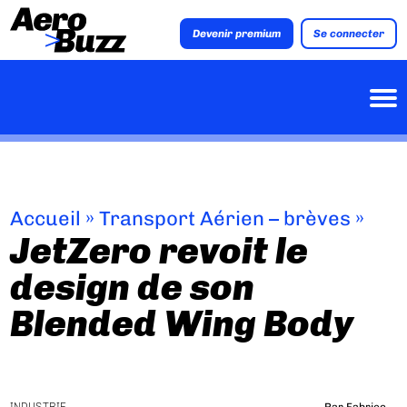
Devenir premium
Se connecter
Accueil
»
Transport Aérien – brèves
»
JetZero revoit le
design de son
Blended Wing Body