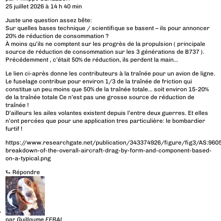
25 juillet 2026 à 14 h 40 min
Juste une question assez bête:
Sur quelles bases technique / scientifique se basent – ils pour annoncer
20% de réduction de consommation ?
À moins qu’ils ne comptent sur les progrès de la propulsion ( principale
source de réduction de consommation sur les 3 générations de B737 ).
Précédemment , c’était 50% de réduction, ils perdent la main…
Le lien ci-après donne les contributeurs à la traînée pour un avion de ligne.
Le fuselage contribue pour environ 1/3 de la traînée de friction qui
constitue un peu moins que 50% de la traînée totale… soit environ 15-20%
de la traînée totale Ce n’est pas une grosse source de réduction de
traînée !
D’ailleurs les ailes volantes existent depuis l’entre deux guerres. Et elles
n’ont percées que pour une application tres particulière: le bombardier
furtif !
https://www.researchgate.net/publication/343374926/figure/fig3/AS:9
breakdown-of-the-overall-aircraft-drag-by-form-and-component-based-
on-a-typical.png
⮑
Répondre
par
Guillaume FERAL