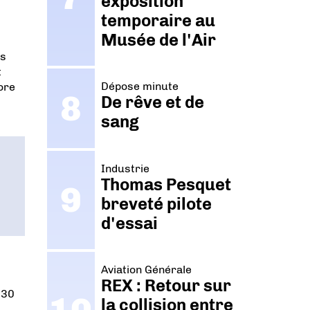
exposition
temporaire au
Musée de l'Air
es
t
Dépose minute
core
De rêve et de
sang
Industrie
Thomas Pesquet
breveté pilote
d'essai
Aviation Générale
REX : Retour sur
 30
la collision entre