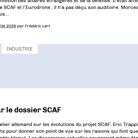
ission des affaires étrangères et de la défense. Il était att
le SCAF et l’Eurodrone ; il n’a pas déçu son auditoire. Morce
sis…
llet 2026
par
Frédéric Lert
INDUSTRIE
ur le dossier SCAF
ier allemand sur les évolutions du projet SCAF, Eric Trappi
s pour donner son point de vue sur les raisons qui font que
mble bloqué. Les dissensions actuelles pourraient même êt