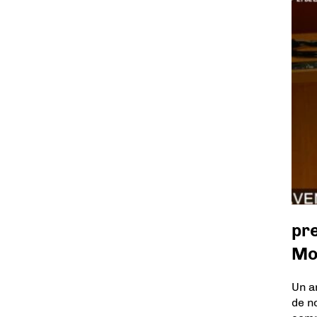
pr
Mo
Un a
de n