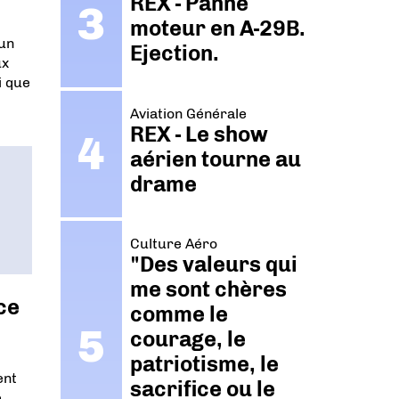
REX - Panne
moteur en A-29B.
 un
Ejection.
ux
i que
Aviation Générale
REX - Le show
aérien tourne au
drame
Culture Aéro
"Des valeurs qui
me sont chères
ce
comme le
courage, le
patriotisme, le
ent
sacrifice ou le
e