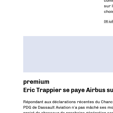
comm
sur 
choi
06 jui
premium
Eric Trappier se paye Airbus s
Répondant aux déclarations récentes du Chancel
PDG de Dassault Aviation n’a pas mâché ses mot
projet de chasseur de prochaine génération se