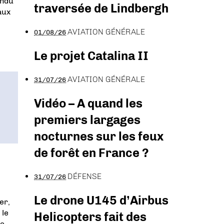
endu
traversée de Lindbergh
aux
AVIATION GÉNÉRALE
01/08/26
Le projet Catalina II
AVIATION GÉNÉRALE
31/07/26
Vidéo – A quand les
premiers largages
nocturnes sur les feux
de forêt en France ?
DÉFENSE
31/07/26
Le drone U145 d’Airbus
er,
 le
Helicopters fait des
re