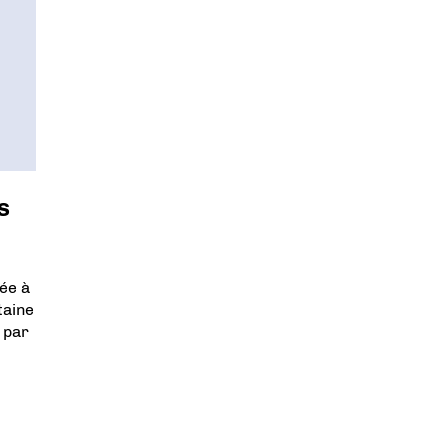
s
gée à
taine
 par