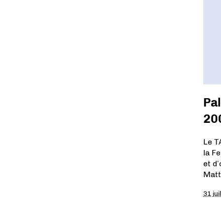
Pal
20
Le TA
la Fe
et d
Matt
31 jui