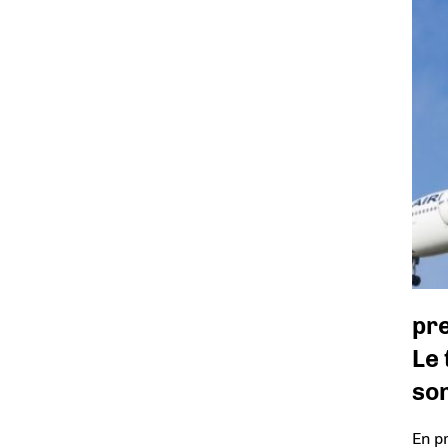
pr
Le 
so
En p