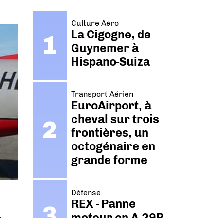
Culture Aéro
La Cigogne, de
Guynemer à
Hispano-Suiza
Transport Aérien
EuroAirport, à
cheval sur trois
frontières, un
octogénaire en
grande forme
Défense
REX - Panne
moteur en A-29B.