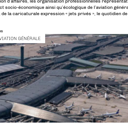
on d’affaires, les organisation professionnelles représentat
 socio-économique ainsi qu’écologique de l’aviation génér
de la caricaturale expression « jets privés », le quotidien de
es
VIATION GÉNÉRALE