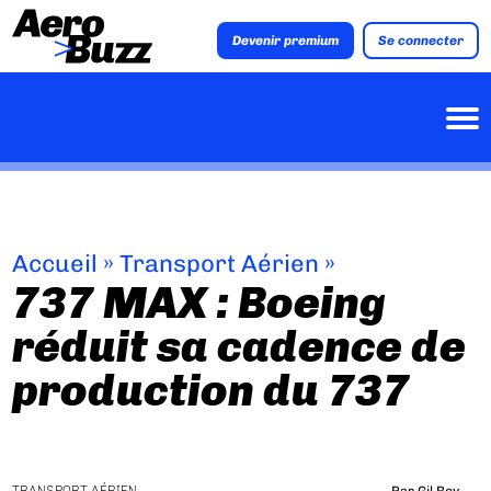
Devenir premium
Se connecter
Accueil
»
Transport Aérien
»
737 MAX : Boeing
réduit sa cadence de
production du 737