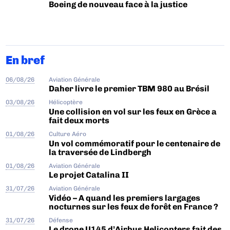
Boeing de nouveau face à la justice
En bref
06/08/26
Aviation Générale
Daher livre le premier TBM 980 au Brésil
03/08/26
Hélicoptère
Une collision en vol sur les feux en Grèce a
fait deux morts
01/08/26
Culture Aéro
Un vol commémoratif pour le centenaire de
la traversée de Lindbergh
01/08/26
Aviation Générale
Le projet Catalina II
31/07/26
Aviation Générale
Vidéo – A quand les premiers largages
nocturnes sur les feux de forêt en France ?
31/07/26
Défense
Le drone U145 d’Airbus Helicopters fait des