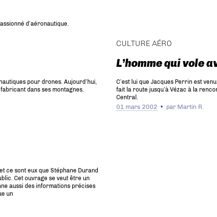
 passionné d’aéronautique.
CULTURE AÉRO
L’homme qui vole a
onautiques pour drones. Aujourd’hui,
C’est lui que Jacques Perrin est venu 
un fabricant dans ses montagnes.
fait la route jusqu’à Vézac à la renc
Central.
01 mars 2002
par
Martin R.
x et ce sont eux que Stéphane Durand
ublic. Cet ouvrage se veut être un
nne aussi des informations précises
ue un