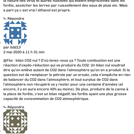
la nature des virus et autres nuisibles qui étaient emprisonnés dans les
forêts, assécher les terres par ruissellement des eaux de pluie etc. Mais
a part ça c est vrai l éthanol est propre.
⮑
Répondre
par
bdd13
2 mai 2020 à 11 h 31 min
@Fbs : bilan CO2 nul ? D’où tenez-vous ça ? Toute combustion est une
réaction d’oxydo-réduction qui va produire du CO2. Un bilan nul voudrait
dire qu’on enlève autant de CO2 dans l’atmosphère qu’on en a produit. Si la
question est de remplacer le pétrole par un ersatz, cela n’empêche en rien
de balancer du CO2 dans l’atmosphère, et tout surplus de CO2 dans
l’atmosphère non récupéré va y rester pour une centaine d’années (et
encore, il y en aura encore 40% au moins). De plus, produire de la canne à
la place de forêts, c’est un bilan négatif, les forêts ayant une plus grosse
capacité de consommation de CO2 atmosphérique.
⮑
Répondre