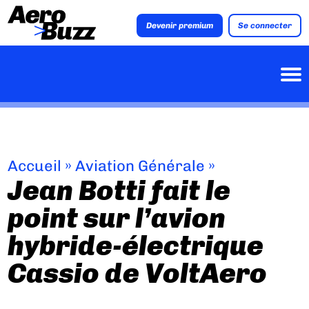
Devenir premium
Se connecter
Accueil
»
Aviation Générale
»
Jean Botti fait le
point sur l’avion
hybride-électrique
Cassio de VoltAero