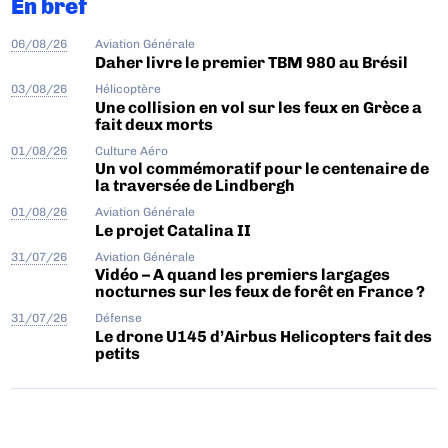
En bref
06/08/26
Aviation Générale
Daher livre le premier TBM 980 au Brésil
03/08/26
Hélicoptère
Une collision en vol sur les feux en Grèce a
fait deux morts
01/08/26
Culture Aéro
Un vol commémoratif pour le centenaire de
la traversée de Lindbergh
01/08/26
Aviation Générale
Le projet Catalina II
31/07/26
Aviation Générale
Vidéo – A quand les premiers largages
nocturnes sur les feux de forêt en France ?
31/07/26
Défense
Le drone U145 d’Airbus Helicopters fait des
petits