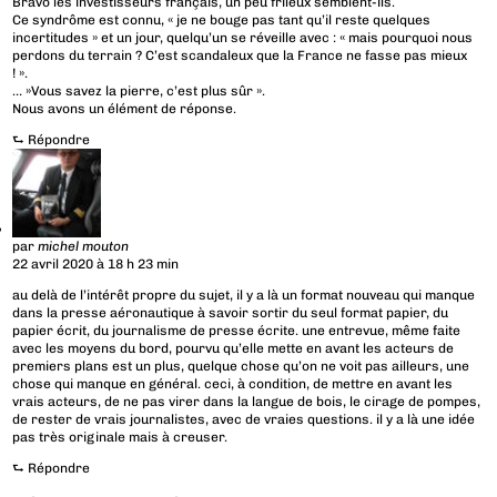
Bravo les investisseurs français, un peu frileux semblent-ils.
Ce syndrôme est connu, « je ne bouge pas tant qu’il reste quelques
incertitudes » et un jour, quelqu’un se réveille avec : « mais pourquoi nous
perdons du terrain ? C’est scandaleux que la France ne fasse pas mieux
! ».
… »Vous savez la pierre, c’est plus sûr ».
Nous avons un élément de réponse.
⮑
Répondre
par
michel mouton
22 avril 2020 à 18 h 23 min
au delà de l’intérêt propre du sujet, il y a là un format nouveau qui manque
dans la presse aéronautique à savoir sortir du seul format papier, du
papier écrit, du journalisme de presse écrite. une entrevue, même faite
avec les moyens du bord, pourvu qu’elle mette en avant les acteurs de
premiers plans est un plus, quelque chose qu’on ne voit pas ailleurs, une
chose qui manque en général. ceci, à condition, de mettre en avant les
vrais acteurs, de ne pas virer dans la langue de bois, le cirage de pompes,
de rester de vrais journalistes, avec de vraies questions. il y a là une idée
pas très originale mais à creuser.
⮑
Répondre