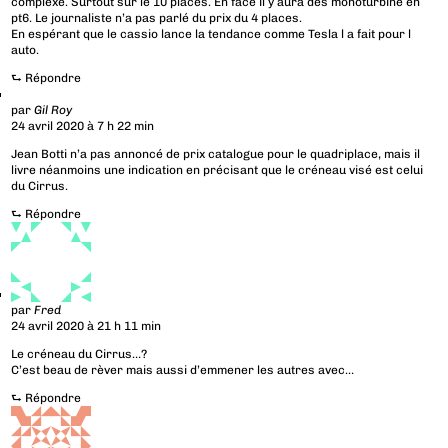
complexe. Surtout sur le 10 places. En face il y aura des monoturbine en
pt6. Le journaliste n’a pas parlé du prix du 4 places.
En espérant que le cassio lance la tendance comme Tesla l a fait pour l
auto.
⮑
Répondre
par
Gil Roy
24 avril 2020 à 7 h 22 min
Jean Botti n’a pas annoncé de prix catalogue pour le quadriplace, mais il
livre néanmoins une indication en précisant que le créneau visé est celui
du Cirrus.
⮑
Répondre
par
Fred
24 avril 2020 à 21 h 11 min
Le créneau du Cirrus…?
C’est beau de rèver mais aussi d’emmener les autres avec…
⮑
Répondre