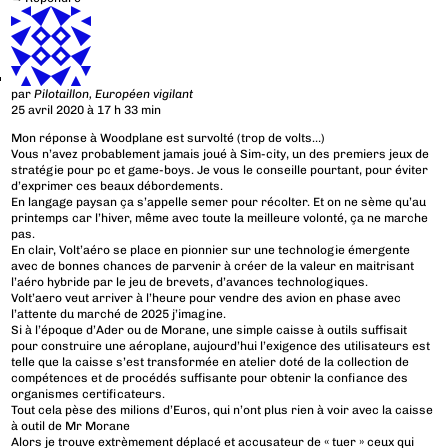
par
Pilotaillon, Européen vigilant
25 avril 2020 à 17 h 33 min
Mon réponse à Woodplane est survolté (trop de volts…)
Vous n’avez probablement jamais joué à Sim-city, un des premiers jeux de
stratégie pour pc et game-boys. Je vous le conseille pourtant, pour éviter
d’exprimer ces beaux débordements.
En langage paysan ça s’appelle semer pour récolter. Et on ne sème qu’au
printemps car l’hiver, même avec toute la meilleure volonté, ça ne marche
pas.
En clair, Volt’aéro se place en pionnier sur une technologie émergente
avec de bonnes chances de parvenir à créer de la valeur en maitrisant
l’aéro hybride par le jeu de brevets, d’avances technologiques.
Volt’aero veut arriver à l’heure pour vendre des avion en phase avec
l’attente du marché de 2025 j’imagine.
Si à l’époque d’Ader ou de Morane, une simple caisse à outils suffisait
pour construire une aéroplane, aujourd’hui l’exigence des utilisateurs est
telle que la caisse s’est transformée en atelier doté de la collection de
compétences et de procédés suffisante pour obtenir la confiance des
organismes certificateurs.
Tout cela pèse des milions d’Euros, qui n’ont plus rien à voir avec la caisse
à outil de Mr Morane
Alors je trouve extrèmement déplacé et accusateur de « tuer » ceux qui