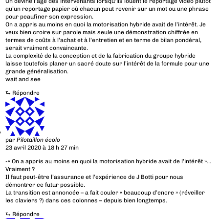
On devine l’age des intervenants lorsqu’ils louent le reportage vidéo plutôt
qu’un reportage papier où chacun peut revenir sur un mot ou une phrase
pour peaufiner son expression.
On a appris au moins en quoi la motorisation hybride avait de l’intérêt. Je
veux bien croire sur parole mais seule une démonstration chiffrée en
termes de coûts à l’achat et à l’entretien et en terme de bilan pondéral,
serait vraiment convaincante.
La complexité de la conception et de la fabrication du groupe hybride
laisse toutefois planer un sacré doute sur l’intérêt de la formule pour une
grande généralisation.
wait and see
⮑
Répondre
par
Pilotaillon écolo
23 avril 2020 à 18 h 27 min
-« On a appris au moins en quoi la motorisation hybride avait de l’intérêt »…
Vraiment ?
Il faut peut-être l’assurance et l’expérience de J Botti pour nous
démontrer ce futur possible.
La transition est annoncée – a fait couler « beaucoup d’encre » (réveiller
les claviers ?) dans ces colonnes – depuis bien longtemps.
⮑
Répondre